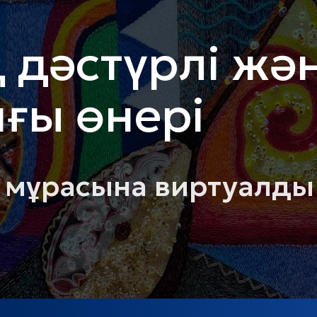
 дәстүрлі жә
нғы өнері
 мұрасына виртуалды