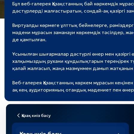
Бұл веб-галерея Қазақстанның бай көркемдік мұра
дәстүрлерді жалғастыратын, сондай-ақ қазіргі за
Виртуалды көрмеге ұлттық бейнелерге, рәміздерг
мәдени мұрасын заманауи көркемдік тәсілдер, жа
де қамтылған.
Ұсынылған шығармалар дәстүрлі өнер мен қазіргі 
халқымыздың рухани құндылықтарын тереңірек түс
қалай жалғасып, жаңа мазмұнмен дамып жатқанын
Веб-галерея Қазақстанның көркем мұрасын кеңінен
ақ кең аудиторияның отандық мәдениет пен өнер
Қазақ киіз басу