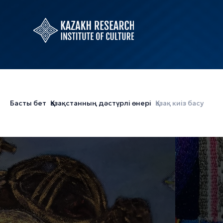
Басты бет
Қазақстанның дәстүрлі өнері
Қазақ киіз басу