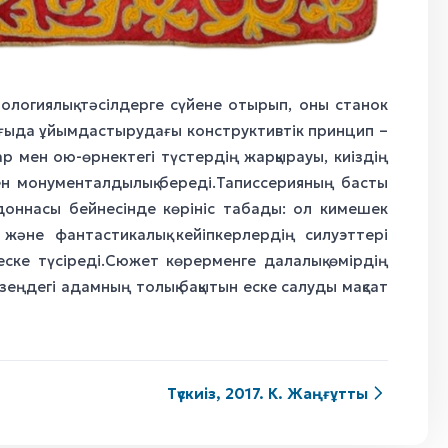
хнологиялық тәсілдерге сүйене отырып, оны станок
рғыда ұйымдастырудағы конструктивтік принцип –
р мен ою-өрнектегі түстердің жарқырауы, киіздің
ен монументалдылық береді.Таписсерияның басты
адоннасы бейнесінде көрініс табады: ол кимешек
р және фантастикалық кейіпкерлердің силуэттері
еске түсіреді.Сюжет көрерменге далалық өмірдің
езеңдегі адамның толық бақытын еске салуды мақсат
Түскиіз, 2017. К. Жаңғұтты