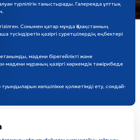
луан түрлілігін таныстырады. Галереяда ұлттық
н.
зілген. Сонымен қатар мұнда Қазақстанның
а түсіндіретін қазіргі суретшілердің еңбектері
иетанымды, мәдени бірегейлікті және
хи-мәдени мұраның қазіргі көркемдік тәжірибеде
 туындыларын көпшілікке қолжетімді ету, сондай-
а