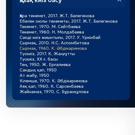
Қазақ киіз басу
Қара текемет, 2017. Ж.Т. Бөлегенова
Ебелек оюлы текеметы, 2017. Ж.Т. Бөлегенова
Текемет, 1970. М. Сейтбаева
Текемет, 1960. Н. Молдабаева
Сәнді киіз жиынтығы, 2017. У. Үркінбай
Сырмақ, 2010. Н.С. Аспомбитова
Сырмақ, 1960. К. Әбдікаримова
Түскиіз, 2017. К. Жаңғұтты
Түскиіз, ХХ ғ. басы
Тең, 1950. Ж. Ерғалиева
Сандық қап, 1950
Ат жабу, 1950
Кілемше, 1970. К. Әбдікаримова
Аяқ қап, 1960. К. Сарсенбаева
Жайнамаз, 1970. С. Бұранқұлова