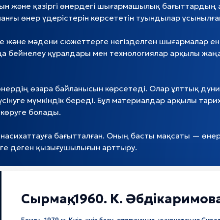
сын және қазіргі өнердегі шығармашылық бағыттардың а
манғы өнер үдерістерін көрсететін туындылар ұсынылға
е және мәдени сюжеттерге негізделген шығармалар енгі
ңа бейнелеу құралдары мен технологиялар арқылы жаңаш
өнердің өзара байланысын көрсетеді. Олар ұлттық дүн
інуге мүмкіндік береді. Бұл материалдар арқылы тари
 көруге болады.
 насихаттауға бағытталған. Оның басты мақсаты — өнер
ге деген қызығушылығын арттыру.
Сырмақ, 1960. К. Әбдікаримов