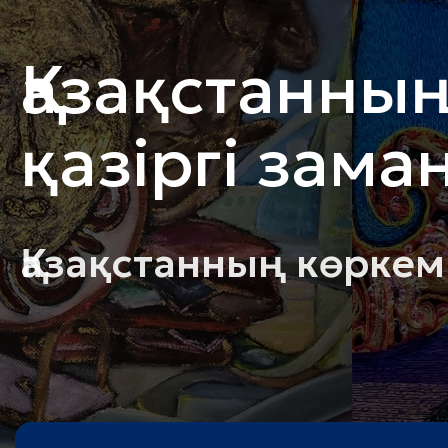
Қазақстанның
қазіргі зама
Қазақстанның көркем