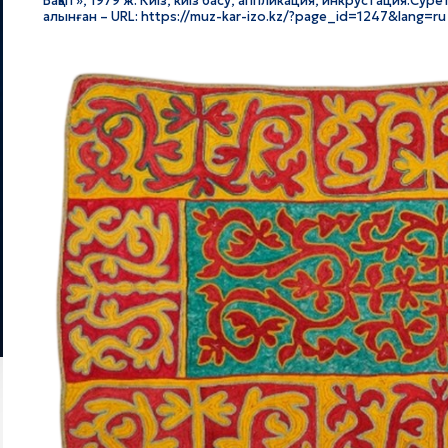
Бақыт», 1979 ж. Киіз, киіз басу, аппликация, инкрустация.Су
алынған – URL: https://muz-kar-izo.kz/?page_id=1247&lang=ru