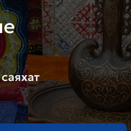
не
 саяхат