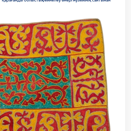
рет Қарағанды облыстық бейнелеу өнері музейінің сайтынан