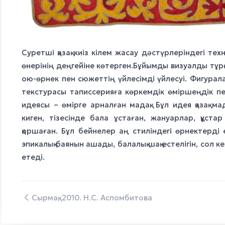
Суретші қазақ киіз кілем жасау дәстүрлеріндегі те
өнерінің деңгейіне көтерген.Бұйымды визуалды тұ
ою-өрнек пен сюжеттің үйлесімді үйлесуі. Фигурала
текстурасы таписсерияға көркемдік өміршеңдік п
идеясы – өмірге арналған мадақ. Бұл идея қазақ м
киген, тізесінде бала ұстаған, жануарлар, құста
қоршаған. Бұл бейнелер аң стиліндегі өрнектерді 
эпикалық баянын ашады, балалық шақ естелігін, сол к
етеді.
Сырмақ, 2010. Н.С. Аспомбитова