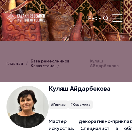
База ремеслников
Куляш
Главная
Казахстана
Айдарбекова
Куляш Айдарбекова
#Гончар
#Керамика
Мастер декоративно-приклад
искусства. Специалист в обл