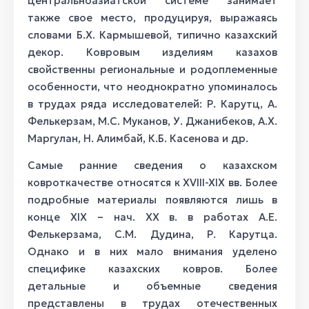
центральноазиатской системе занимает
Терме алаша, ХХ века
также свое место, продуцируя, выражаясь
Атжабу, 1930
словами Б.Х. Кармышевой, типично казахский
Терме алаша, 2-ая половина ХХ века
Ақбасқұр, ХХ в.
декор. Ковровым изделиям казахов
Адай кілем, XIX века
свойственны региональные и родоплеменные
Алаша настенная, 1-ая половина ХХ века
особенности, что неоднократно упоминалось
в трудах ряда исследователей: Р. Карутц, А.
Фелькерзам, М.С. Муканов, У. Джанибеков, А.Х.
Маргулан, Н. Алимбай, К.Б. Касенова и др.
Самые ранние сведения о казахском
ковроткачестве относятся к XVIII-XIX вв. Более
подробные материалы появляются лишь в
конце XIX – нач. ХХ в. в работах А.Е.
Фелькерзама, С.М. Дудина, Р. Карутца.
Однако и в них мало внимания уделено
специфике казахских ковров. Более
детальные и объемные сведения
представлены в трудах отечественных