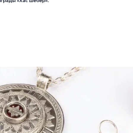
грады «Хас шебер».