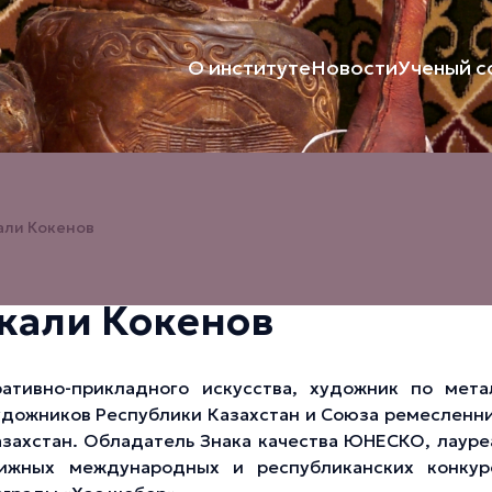
О институте
Новости
Ученый с
али Кокенов
кали Кокенов
ативно-прикладного искусства, художник по мета
удожников Республики Казахстан и Союза ремесленн
захстан. Обладатель Знака качества ЮНЕСКО, лауре
ижных международных и республиканских конкур