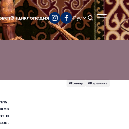
овет
Энциклопедия
#Гончар
#Керамика
ллу.
иков
ат и
сов.