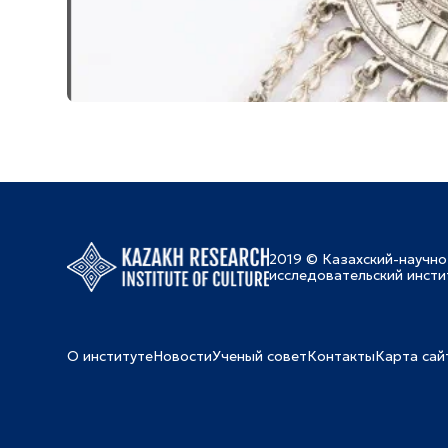
2019 © Казахский-научно
исследовательский инсти
О институте
Новости
Ученый совет
Контакты
Карта сай