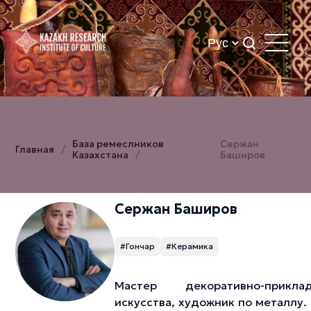
База ремеслников
Сержан
Главная
Казахстана
Баширов
Сержан Баширов
#Гончар
#Керамика
Мастер декоративно-приклад
искусства, художник по металлу.