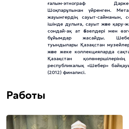
ғалым-этнограф Даркем
Шоқпарұлынан үйренген. Мета
жауынгердің сауыт-сайманын, 
ішінде дулыға, сауыт және қару-ж
сондай-ақ ат әбзелдері мен өз
бұйымдар жасайды. Шебе
туындылары Қазақстан музейле
және жеке коллекцияларда сақт
Қазақстан қолөнершілеріні
республикалық «Шебер» байқау
(2012) финалисі.
Работы