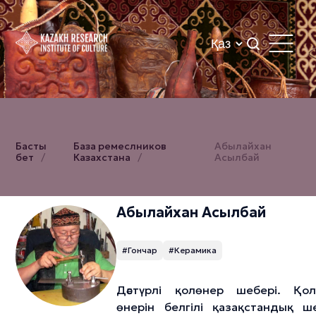
Басты
База ремеслников
Абылайхан
бет
Казахстана
Асылбай
Абылайхан Асылбай
#Гончар
#Керамика
Дәстүрлі қолөнер шебері. Қол
өнерін белгілі қазақстандық ш