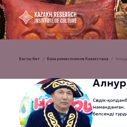
Басты бет
База ремеслников Казахстана
Алну
Алнур
Сәндік-қолдан
маманданған
белсенді түрд