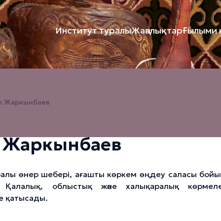
Институт туралы
Жаңалықтар
Ғылыми к
р Жаркынбаев
 Жаркынбаев
балы өнер шебері, ағашты көркем өңдеу саласы бой
. Қалалық, облыстық және халықаралық көрмел
е қатысады.