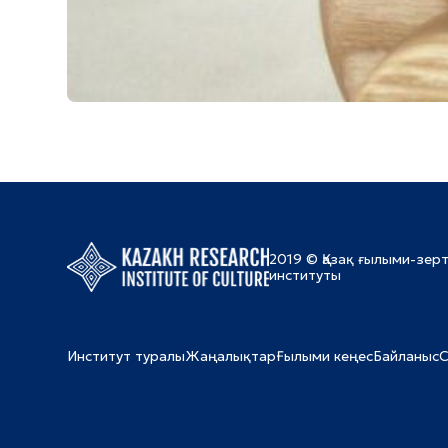
2019 © Қазақ ғылыми-зер
институты
Институт туралы
Жаңалықтар
Ғылыми кеңес
Байланыс
С