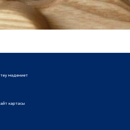
ттеу мәдениет
айт картасы