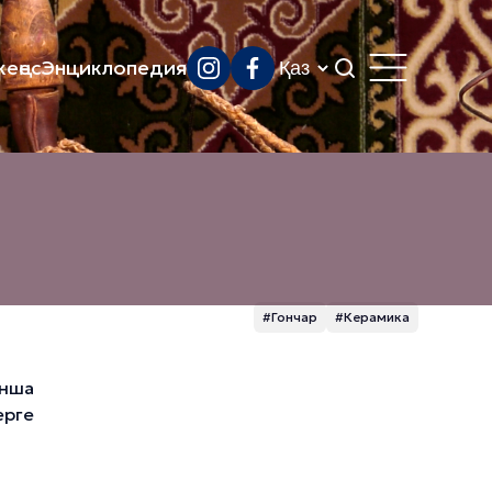
еңес
Энциклопедия
#Гончар
#Керамика
ынша
ерге