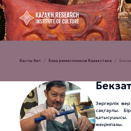
Басты бет
База ремеслников Казахстана
Бекз
Бекза
Зергерлік өне
сақтаулы. Бі
қатысушысы.
жеңімпазы.