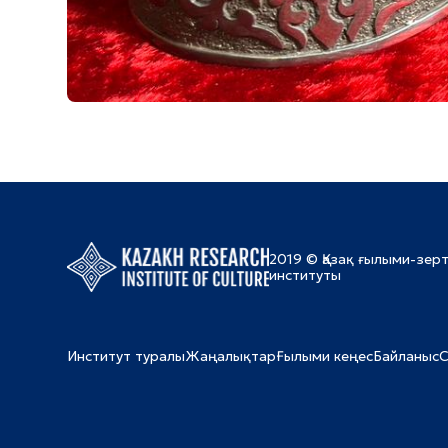
2019 © Қазақ ғылыми-зер
институты
Институт туралы
Жаңалықтар
Ғылыми кеңес
Байланыс
С