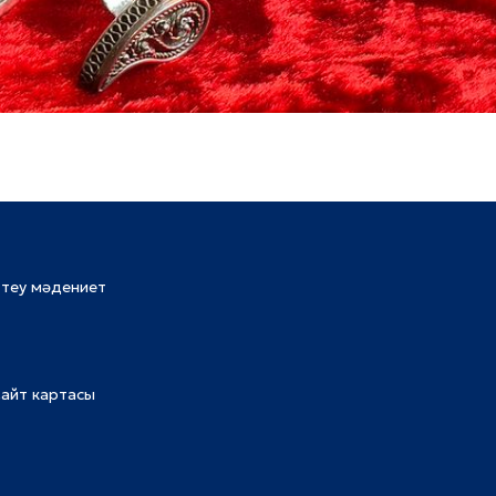
ттеу мәдениет
айт картасы