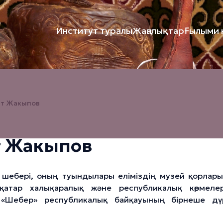
Институт туралы
Жаңалықтар
Ғылыми к
ат Жакыпов
т Жакыпов
р шебері, оның туындылары еліміздің музей қорлар
рқатар халықаралық және республикалық көрмеле
 «Шебер» республикалық байқауының бірнеше дү