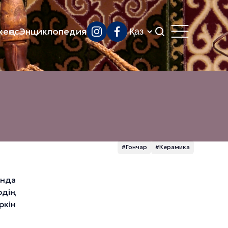
еңес
Энциклопедия
#Гончар
#Керамика
ында
рдің
ркін