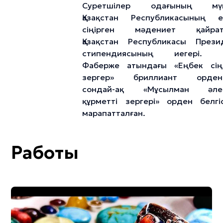
Суретшілер одағының мүш
Қазақстан Республикасының е
сіңірген мәдениет қайратк
Қазақстан Республикасы Прези
стипендиясының иегері. 
Фаберже атындағы «Еңбек сіңі
зергер» бриллиант ордені
сондай-ақ «Мұсылман әлем
құрметті зергері» орден белгі
марапатталған.
Работы