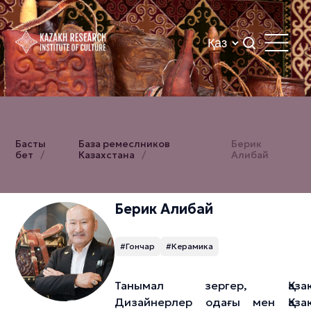
Басты
База ремеслников
Берик
бет
Казахстана
Алибай
Берик Алибай
#Гончар
#Керамика
Танымал зергер, Қазақ
Дизайнерлер одағы мен Қазақ