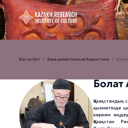
Басты бет
База ремеслников Казахстана
Бола
Болат
Қазақстандық с
қызметінде ш
көркем өңдеу
Қазақстан Р