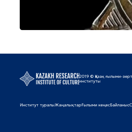
2019 © Қазақ ғылыми-зер
институты
Институт туралы
Жаңалықтар
Ғылыми кеңес
Байланыс
С