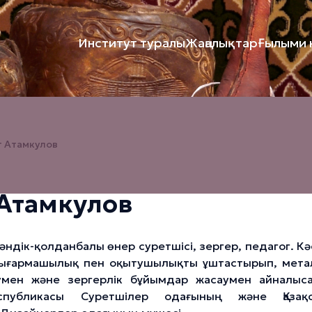
Институт туралы
Жаңалықтар
Ғылыми к
т Атамкулов
 Атамкулов
әндік-қолданбалы өнер суретшісі, зергер, педагог. Кә
ығармашылық пен оқытушылықты ұштастырып, мет
мен және зергерлік бұйымдар жасаумен айналыс
еспубликасы Суретшілер одағының және Қазақс