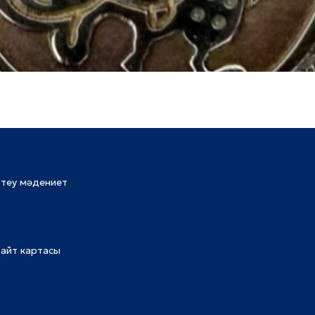
ттеу мәдениет
айт картасы