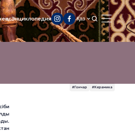
еңес
Энциклопедия
#Гончар
#Керамика
сіби
алды
ады.
тан