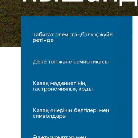
Табиғат әлемі таңбалық жүйе
ретінде
Дене тілі және семиотикасы
Қазақ мәдениетінің
гастрономиялық коды
Қазақ өнерінің белгілері мен
символдары
Әдет-ғұрыптар мен