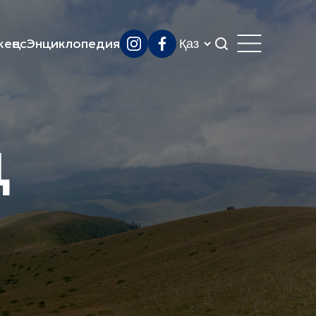
еңес
Энциклопедия
ң