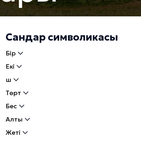
Сандар символикасы
Бір
Екi
Үш
Төрт
Бес
Алты
Жеті