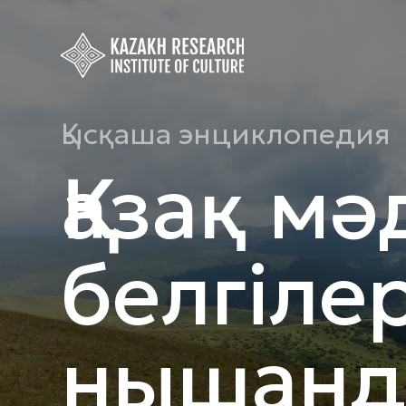
Қысқаша энциклопедия
Қазақ мә
белгіле
нышанд