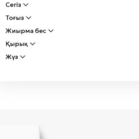
Сегіз
Тоғыз
Жиырма бес
Қырық
Жүз