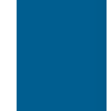
Жеті
Сегіз
Тоғыз
Жиырма бес
Қырық
Жүз