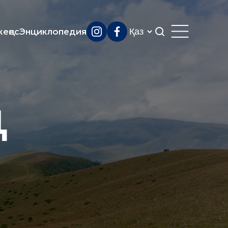
еңес
Энциклопедия
ң