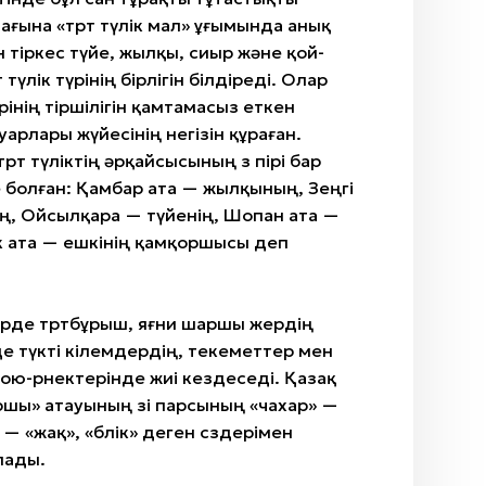
мағына «төрт түлік мал» ұғымында анық
ан тіркес түйе, жылқы, сиыр және қой-
т түлік түрінің бірлігін білдіреді. Олар
рінің тіршілігін қамтамасыз еткен
уарлары жүйесінің негізін құраған.
өрт түліктің әрқайсысының өз пірі бар
те болған: Қамбар ата — жылқының, Зеңгі
ң, Ойсылқара — түйенің, Шопан ата —
к ата — ешкінің қамқоршысы деп
рде төртбұрыш, яғни шаршы жердің
е түкті кілемдердің, текеметтер мен
ю-өрнектерінде жиі кездеседі. Қазақ
шы» атауының өзі парсының «чахар» —
 — «жақ», «бөлік» деген сөздерімен
лады.