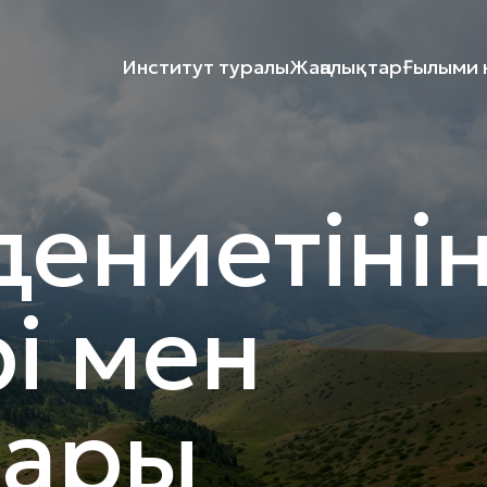
Институт туралы
Жаңалықтар
Ғылыми к
дениетіні
рі мен
ары