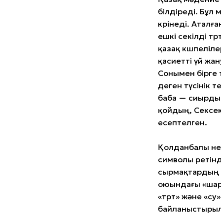
білдіреді. Бұл 
көрінеді. Аталғ
ешкі секілді төр
қазақ көшпеліле
қасиетті үй жан
Сонымен бірге т
деген түсінік 
баба — сиырды
қойдың, Сексе
есептелген.
Қолданбалы өне
символы ретінд
сырмақтардың о
оюындағы «шар
«төрт» және «су»
байланыстыры