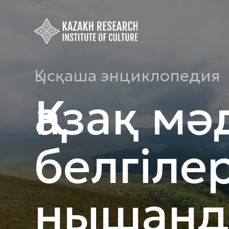
Қысқаша энциклопедия
Қазақ мә
белгіле
нышанд