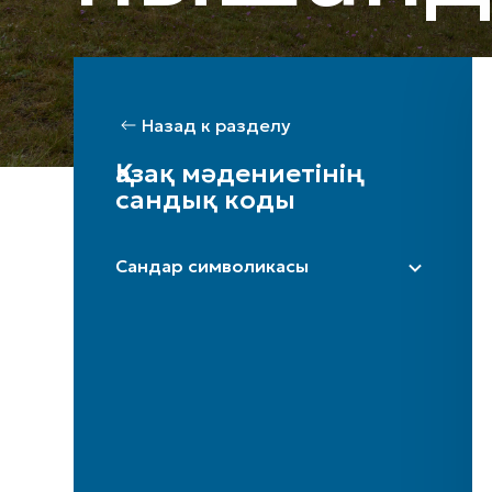
Назад к разделу
Қазақ мәдениетінің
сандық коды
Сандар символикасы
Бір
Екi
Үш
Төрт
Бес
Алты