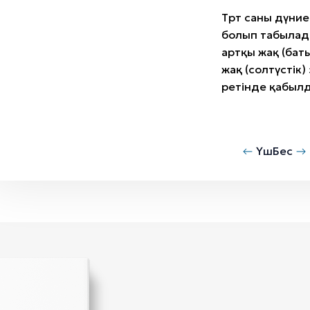
Төрт саны дүние
болып табылад
артқы жақ (баты
жақ (солтүстік
ретінде қабыл
Үш
Бес