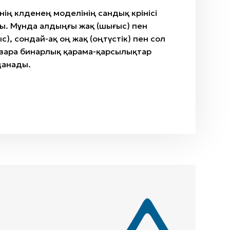
нің көлденең моделінің сандық көрінісі
ы. Мұнда алдыңғы жақ (шығыс) пен
с), сондай-ақ оң жақ (оңтүстік) пен сол
) өзара бинарлық қарама-қарсылықтар
данады.