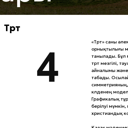
Төрт
«Төрт» саны әл
орнықтылығы м
танылады. Бұл 
төрт мезгілі, тә
айналымы және 
табады. Осылай
симметрияның, 
көлденең модел
Графикалық тұ
берілуі мүмкін,
христиандық к
Қазақ мәдениет