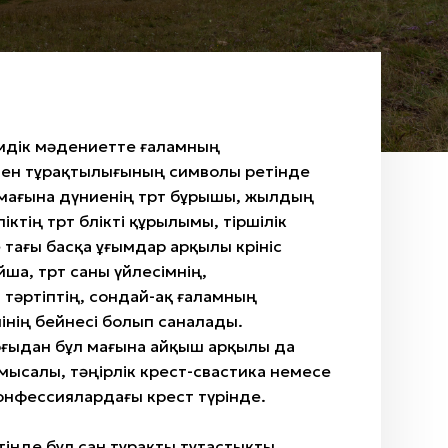
емдік мәдениетте ғаламның
ен тұрақтылығының символы ретінде
мағына дүниенің төрт бұрышы, жылдың
уліктің төрт бөлікті құрылымы, тіршілік
тағы басқа ұғымдар арқылы көрініс
ша, төрт саны үйлесімнің,
тәртіптің, сондай-ақ ғаламның
інің бейнесі болып саналады.
рғыдан бұл мағына айқыш арқылы да
 мысалы, тәңірлік крест-свастика немесе
онфессиялардағы крест түрінде.
інде бұл сан тұрақты тұтастықты