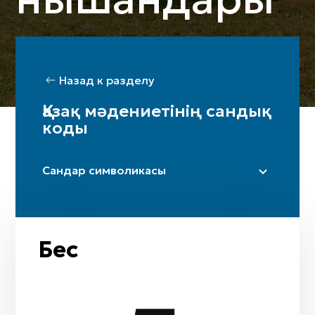
Назад к разделу
Қазақ мәдениетінің сандық
коды
Сандар символикасы
Бір
Екi
Үш
Бес
Төрт
Бес
Алты