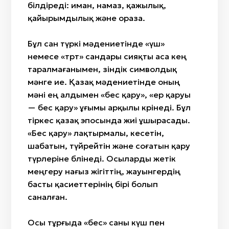
білдіреді: иман, намаз, қажылық,
қайырымдылық және ораза.
Бұл сан түркі мәдениетінде «үш»
немесе «төрт» сандары сияқты аса кең
таралмағанымен, өзіндік символдық
мәнге ие. Қазақ мәдениетінде оның
мәні ең алдымен «бес қару», «ер қаруы
— бес қару» ұғымы арқылы көрінеді. Бұл
тіркес қазақ эпосында жиі ұшырасады.
«Бес қару» лақтырмалы, кесетін,
шабатын, түйрейтін және соғатын қару
түрлеріне бөлінеді. Осыларды жетік
меңгеру нағыз жігіттің, жауынгердің
басты қасиеттерінің бірі болып
саналған.
Осы тұрғыда «бес» саны күш пен