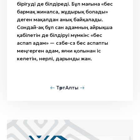
бірігуді де білдіреді. Бұл мағына «бес
бармақ жиналса, жұдырық болады»
деген мақалдан анық байқалады.
Сондай-ақ бұл сан адамның айрықша
қабілетін де білдіруі мүмкін: «бес
аспап адам» — сөзбе-сөз бес аспапты
меңгерген адам, яғни қолынан іс
келетін, өнерлі, дарынды жан.
Төрт
Алты