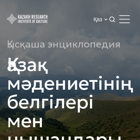
Қысқаша энциклопедия
Қазақ
мәдениетінің
белгілері
мен
нышандары