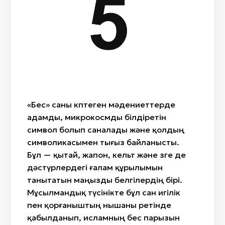
Жеті
Сегіз
Тоғыз
Жиырма бес
Қырық
Жүз
«Бес» саны көптеген мәдениеттерде
адамды, микрокосмды білдіретін
символ болып саналады және қолдың
символикасымен тығыз байланысты.
Бұл — қытай, жапон, кельт және өзге де
дәстүрлердегі ғалам құрылымын
танытатын маңызды белгілердің бірі.
Мұсылмандық түсінікте бұл сан игілік
пен қорғаныштың нышаны ретінде
қабылданып, исламның бес парызын