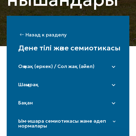
Назад к разделу
Дене тілі және семиотикасы
Оң жақ (еркек) / Сол жақ (әйел)
Шаңырақ
Бақан
Ым-ишара семиотикасы және әдеп
нормалары