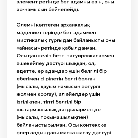
элемент ретінде бет адамның өзін, оның
ар-намысын бейнелейді.
Әлемнің көптеген архаикалық
мәдениеттерінде бет адаммен
мистикалық тұрғыдан байланысты оның
«айнасы» ретінде қабылданған.
Осыдан келіп бетті татуировкалармен
әшекейлеу дәстүрі шыққан, ол,
әдетте, ер адамдар үшін белгілі бір
еңбегімен сіңірілетін белгі болған
(мысалы, қауым намысын әртүрлі
жолмен қорғау), ал әйелдер үшін
ізгілікпен, тіпті белгілі бір
шығармашылық дағдылармен де
(мысалы, тоқымашылықпен)
байланыстырылған. Осы контекске
өлер алдындағы маска жасау дәстүрі