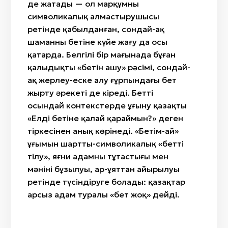
де жатады — ол марқұмның
символикалық алмастырушысы
ретінде қабылданған, сондай-ақ
шаманның бетіне күйе жағу да осы
қатарда. Белгілі бір мағынада бұған
қалыңдықтың «бетін ашу» рәсімі, сондай-
ақ жерлеу-еске алу ғұрпындағы бет
жырту әрекеті де кіреді. Бетті
осындай контекстерде ұғыну қазақтың
«Елдің бетіне қалай қараймын?» деген
тіркесінен анық көрінеді. «Бетім-ай»
ұғымын шартты-символикалық «бетті
тілу», яғни адамның тұтастығы мен
мәнінің бұзылуы, ар-ұяттан айырылуы
ретінде түсіндіруге болады: қазақтар
арсыз адам туралы «бет жоқ» дейді.