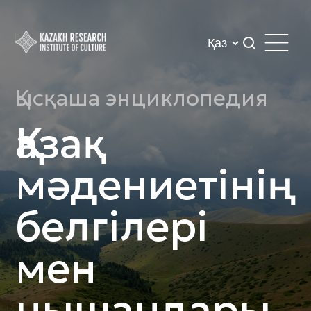
Қысқаша энциклопедия
Қазақ
мәдениетінің
белгілері
мен
нышандары