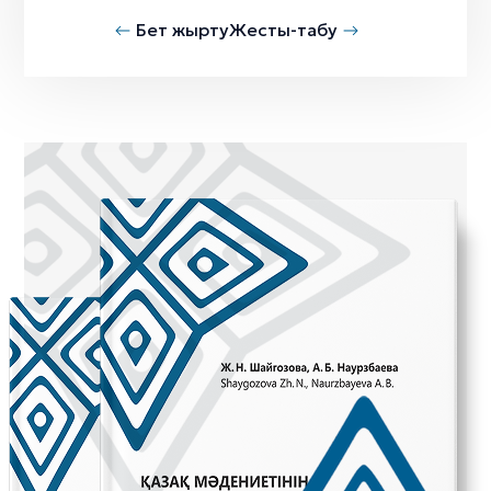
Бет жырту
Жесты-табу