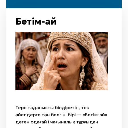
Сәлем ету
Тәжім ету
Қол алысу
Бетім-ай
Қол жаю
Жағасын ұстау
Бет жырту
Бетім-ай
Жесты-табу
Терең таңданысты білдіретін, тек
әйелдерге тән белгінің бірі — «Бетім-ай»
деген одағай (мағыналық тұрғыдан