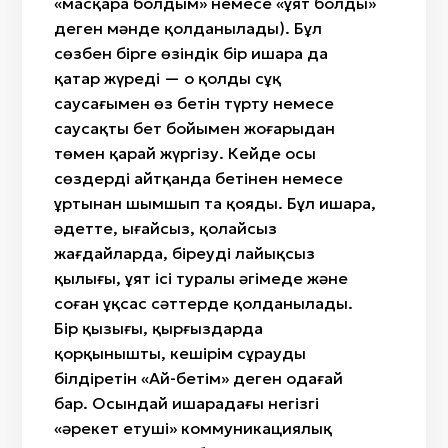
«масқара болдым» немесе «ұят болды»
деген мәнде қолданылады). Бұл
сөзбен бірге өзіндік бір ишара да
қатар жүреді — оң қолдың сұқ
саусағымен өз бетін түрту немесе
саусақты бет бойымен жоғарыдан
төмен қарай жүргізу. Кейде осы
сөздерді айтқанда бетінен немесе
ұртынан шымшып та қояды. Бұл ишара,
әдетте, ыңғайсыз, қолайсыз
жағдайларда, біреудің лайықсыз
қылығы, ұят ісі туралы әңгімеде және
соған ұқсас сәттерде қолданылады.
Бір қызығы, қырғыздарда
қорқынышты, кешірім сұрауды
білдіретін «Ай-бетім» деген одағай
бар. Осындай ишарадағы негізгі
«әрекет етуші» коммуникациялық