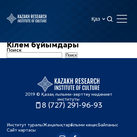
Кілем бұйымдары
Поиск
Поиск
2019 © Қазақ ғылыми-зерттеу мәдениет
институты
8 (727) 291-96-93
Институт туралы
Жаңалықтар
Ғылыми кеңес
Байланыс
Сайт картасы