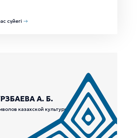
ас сүйегі
ЗБАЕВА А. Б.
мволов казахской культуры.