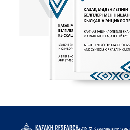
2019 © Қазақ ғылыми-зер