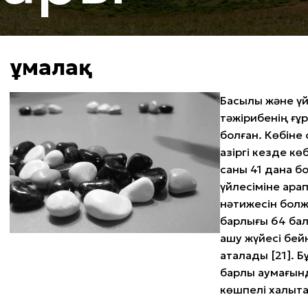
Құмалақ
Бақсылық және ү
тәжірибенің ғұр
болған. Көбіне 
қазіргі кезде к
саны 41 дана б
үйлесіміне қара
нәтижесін болж
барлығы 64 балг
ашу жүйесі бей
аталады [21]. Б
барлық аумағын
көшпелі халықт