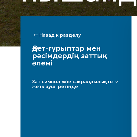
Назад к разделу
Әдет-ғұрыптар мен
рәсімдердің заттық
әлемі
Зат символ және сакралдылықты
жеткізуші ретінде
Ақтық
Киіт
Шымылдық
Жыртыс
Тұл