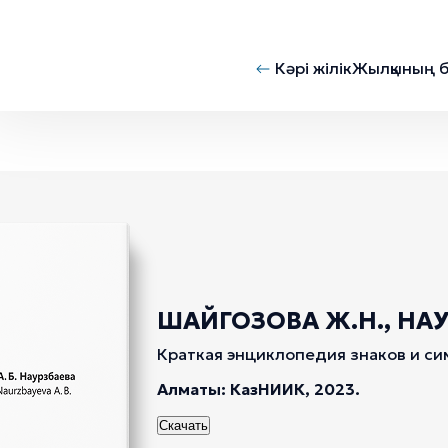
Кәрі жілік
Жылқының б
ШАЙГОЗОВА Ж.Н., НАУР
Краткая энциклопедия знаков и си
Алматы: КазНИИК, 2023.
Скачать