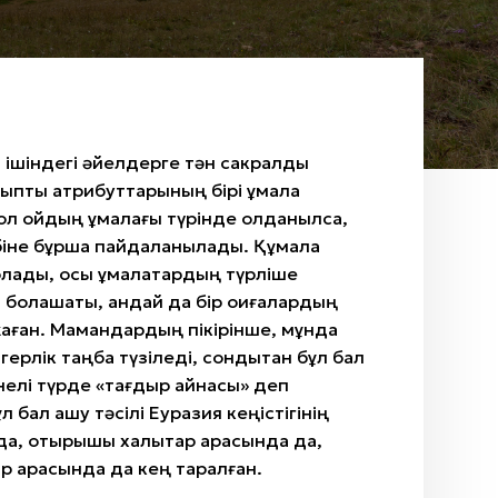
й ішіндегі әйелдерге тән сакралды
ыптық атрибуттарының бірі құмалақ
ол қойдың құмалағы түрінде қолданылса,
өбіне бұршақ пайдаланылады. Құмалақ
олады, осы құмалақтардың түрліше
п болашақты, қандай да бір оқиғалардың
аған. Мамандардың пікірінше, мұнда
ерлік таңба түзіледі, сондықтан бұл бал
нелі түрде «тағдыр айнасы» деп
ұл бал ашу тәсілі Еуразия кеңістігінің
да, отырықшы халықтар арасында да,
ар арасында да кең таралған.