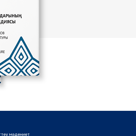
ттеу мәдениет