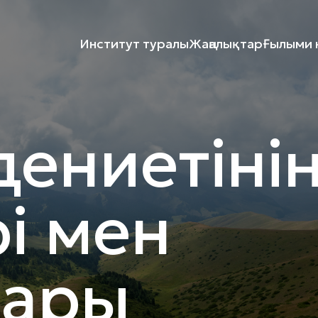
Институт туралы
Жаңалықтар
Ғылыми к
дениетіні
рі мен
ары