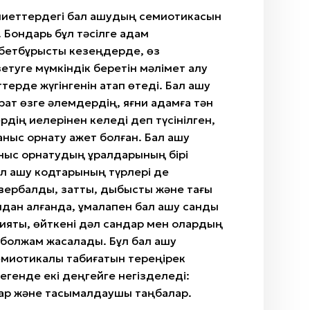
ниеттердегі бал ашудың семиотикасын
. Бондарь бұл тәсілге адам
бетбұрысты кезеңдерде, өз
зетуге мүмкіндік беретін мәлімет алу
ттерде жүгінгенін атап өтеді. Бал ашу
рат өзге әлемдердің, яғни адамға тән
рдің иелерінен келеді деп түсінілген,
ныс орнату қажет болған. Бал ашу
ыс орнатудың құралдарының бірі
Бал ашу кодтарының түрлері де
ербалды, заттық, дыбыстық және тағы
ыдан алғанда, құмалақпен бал ашу сандық
сияқты, өйткені дәл сандар мен олардың
ы болжам жасалады. Бұл бал ашу
емиотикалық табиғатын тереңірек
дегенде екі деңгейге негізделеді:
ар және тасымалдаушы таңбалар.