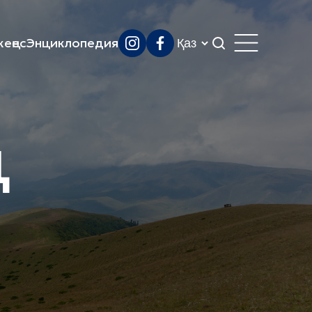
еңес
Энциклопедия
ң