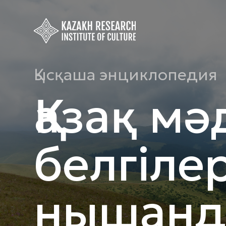
Қысқаша энциклопедия
Қазақ мә
белгіле
нышанд