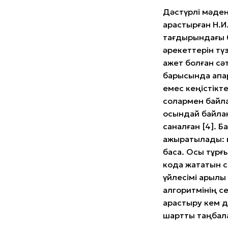
Дәстүрлі мәде
қарастырған Н.И
тағдырындағы 
әрекеттерін тү
қажет болған сә
барысында ақпа
емес кеңістікте
солармен байла
осындай байлан
саналған [4]. 
ажыратылады: в
басқа. Осы тұрғ
кодқа жататын 
үйлесімі арқыл
алгоритмінің с
қарастыру кем 
шартты таңбал