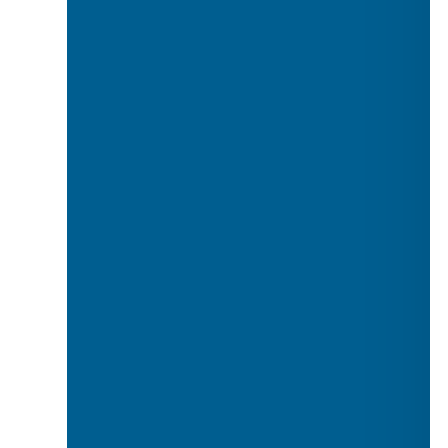
Ақ киіз
Ала бау (ала жіп)
Үкі қауырсыны
Кәрі жілік
Құмалақ
Жылқының бас сүйегі
Шашу
Қойдың жауырыны