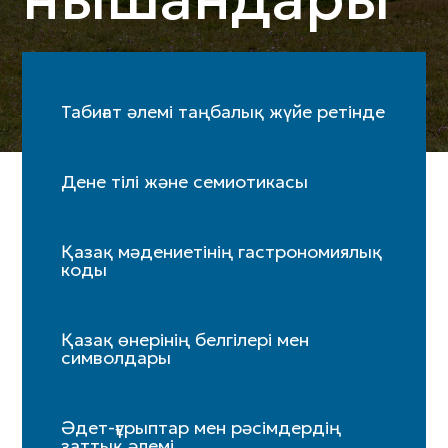
Табиғат әлемі таңбалық жүйе ретінде
Дене тілі және семиотикасы
Қазақ мәдениетінің гастрономиялық
коды
Қазақ өнерінің белгілері мен
символдары
Әдет-ғұрыптар мен рәсімдердің
заттық әлемі