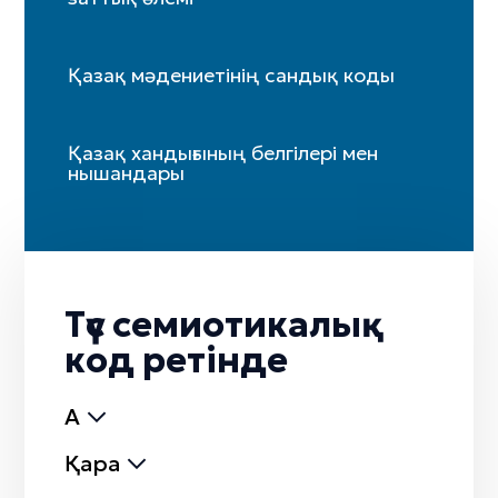
Қазақ мәдениетінің сандық коды
Қазақ хандығының белгілері мен
нышандары
Түс семиотикалық
код ретінде
Ақ
Қара