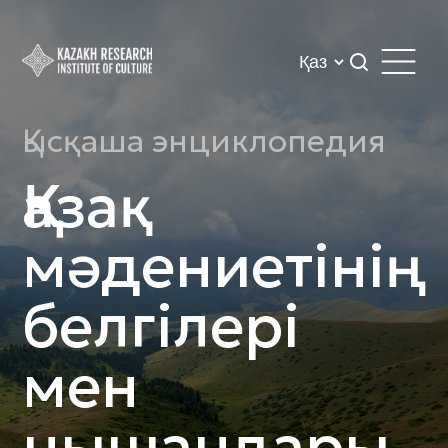
Қысқаша энциклопедия
Қазақ
мәдениетінің
белгілері
мен
нышандары