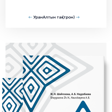
Уран
Алтын тақ (трон)