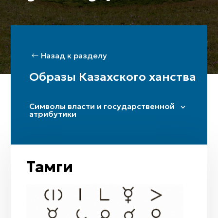
Назад к разделу
Образы Казахского ханства
Символы власти и государственной
атрибутики
Имя-титул
Уран
Тамги
Тамги
Алтын тақ (трон)
Тәжі (корона)
Знаменные комплексы (бунчук, ту)
Перстень-печать