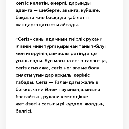
көп іс келетін, өнерлі, дарынды
адамға — шеберге, ақынға, күйшіге,
бақсыға және басқа да қабілетті
жандарға қатысты айтады.
«Сегіз» саны адамның тәңірлік рухани
ілімнің мәнін түрлі қырынан танып-білуі
мен игеруінің символы ретінде де
ұғынылады. Бұл мағына сегіз талантқа,
сегіз стихияға, сегіз негізге ие болу
сияқты ұғымдар арқылы көрініс
табады. Сегіз — Ғаламдағы жалғыз
биікке, яғни Әлем тауының шыңына
бастайтын, рухани кемелдікке
жеткізетін сатылы әрі күрделі жолдың
белгісі.