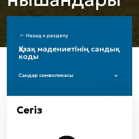
Назад к разделу
Қазақ мәдениетінің сандық
коды
Сандар символикасы
Бір
Екi
Үш
Сегіз
Төрт
Бес
Алты