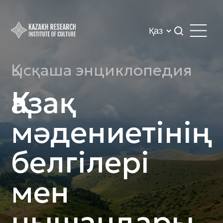
Қысқаша энциклопедия
Қазақ
мәдениетінің
белгілері
мен
нышандары