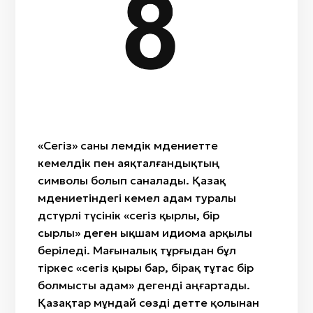
Жеті
Сегіз
Тоғыз
Жиырма бес
Қырық
Жүз
«Сегіз» саны әлемдік мәдениетте
кемелдік пен аяқталғандықтың
символы болып саналады. Қазақ
мәдениетіндегі кемел адам туралы
дәстүрлі түсінік «сегіз қырлы, бір
сырлы» деген ықшам идиома арқылы
беріледі. Мағыналық тұрғыдан бұл
тіркес «сегіз қыры бар, бірақ тұтас бір
болмысты адам» дегенді аңғартады.
Қазақтар мұндай сөзді әдетте қолынан