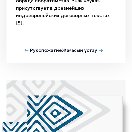
обряда побратимства. Знак «рука»
присутствует в древнейших
индоевропейских договорных текстах
[5].
Рукопожатие
Жағасын ұстау