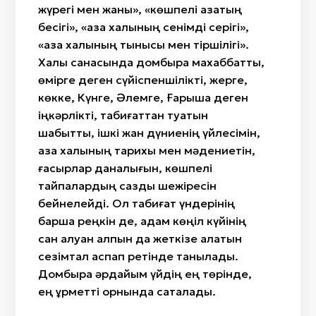
жүрегі мен жаны», «көшпелі қазақтың
бесігі», «қазақ халқының сенімді серігі»,
«қазақ халқының тынысы мен тіршілігі».
Халық санасында домбыра махаббатты,
өмірге деген сүйіспеншілікті, жерге,
көкке, Күнге, Әлемге, Ғарышқа деген
іңкәрлікті, табиғаттан туатын
шабытты, ішкі жан дүниенің үйлесімін,
қазақ халқының тарихы мен мәдениетін,
ғасырлар даналығын, көшпелі
тайпалардың сазды шежіресін
бейнелейді. Ол табиғат үндерінің
барша реңкін де, адам көңіл күйінің
сан алуан қалпын да жеткізе алатын
сезімтал аспап ретінде танылады.
Домбыра әрдайым үйдің ең төрінде,
ең құрметті орнында сақталады.