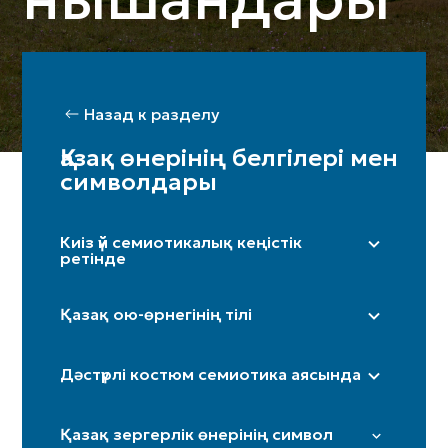
Назад к разделу
Қазақ өнерінің белгілері мен
символдары
Киіз үй семиотикалық кеңістік
ретінде
Оң жақ (ерлер жағы) / Сол жақ (әйелдер
жағы)
Қазақ ою-өрнегінің тілі
Бақан
«Дөңгелек»
Шаңырақ
Дәстүрлі костюм семиотика аясында
«Күн нұры»/«Күн көзі»
Кереге / қанат
«Төртқұлақ»
Иткөйлек
Есік
Қазақ зергерлік өнерінің символ
«Шимай»
Бөрік