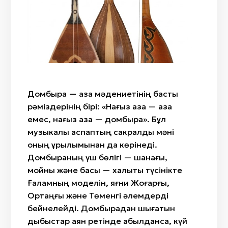
Айтыс
«Ит құйрық»
Жылан бас
Сыбызғы
«Өткiзбе»/«Өркен»
Саз
Сазсырнай
«Түйетабан»/«Өркеш»/«Ботамойын»/«Ботакөз»
Киіз
«Гүл»/«Қызғалдақ»/«Райхангүл»
Сүйек
«Бөрi кұлақ»
Ағаш
«Масақ гүл»«Арпабас»
Мата
Домбыра — қазақ мәдениетінің басты
«Өрмекші»/«Алақұрт»
рәміздерінің бірі: «Нағыз қазақ — қазақ
«Жылан»/«Жыланбас»/«Жыланбауыр»
емес, нағыз қазақ — домбыра». Бұл
музыкалық аспаптың сакралды мәні
оның құрылымынан да көрінеді.
Домбыраның үш бөлігі — шанағы,
мойны және басы — халықтық түсінікте
Ғаламның моделін, яғни Жоғарғы,
Ортаңғы және Төменгі әлемдерді
бейнелейді. Домбырадан шығатын
дыбыстар аян ретінде қабылданса, күй