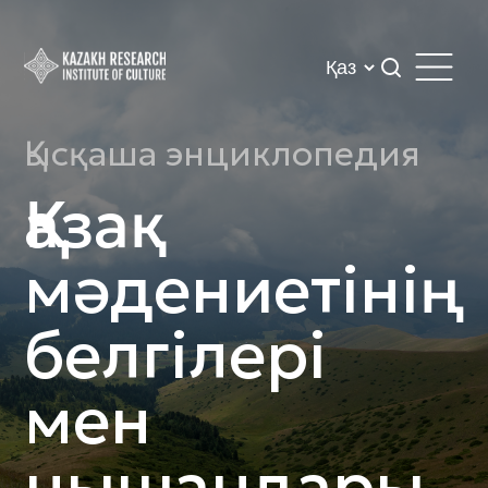
Қысқаша энциклопедия
Қазақ
мәдениетінің
белгілері
мен
нышандары