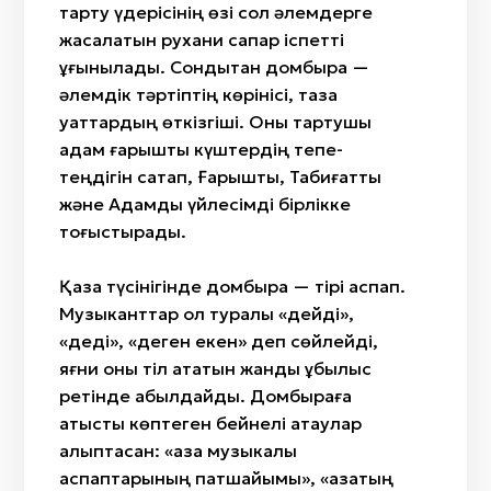
тарту үдерісінің өзі сол әлемдерге
жасалатын рухани сапар іспетті
ұғынылады. Сондықтан домбыра —
әлемдік тәртіптің көрінісі, таза
қуаттардың өткізгіші. Оны тартушы
адам ғарыштық күштердің тепе-
теңдігін сақтап, Ғарышты, Табиғатты
және Адамды үйлесімді бірлікке
тоғыстырады.
Қазақ түсінігінде домбыра — тірі аспап.
Музыканттар ол туралы «дейді»,
«деді», «деген екен» деп сөйлейді,
яғни оны тіл қататын жанды құбылыс
ретінде қабылдайды. Домбыраға
қатысты көптеген бейнелі атаулар
қалыптасқан: «қазақ музыкалық
аспаптарының патшайымы», «қазақтың