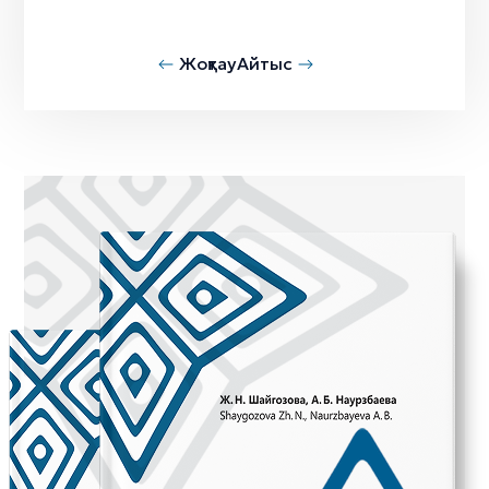
Жоқтау
Айтыс