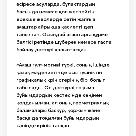
әсіресе асуларда, бұлақтардың
басында немесе қол жетпейтін
ерекше жерлерде өсетін жалғыз
ағаштар айрықша қасиетті деп
танылған. Осындай ағаштарға құрмет
белгісі ретінде шүберек немесе таспа
байлау дәстүрі қалыптасқан.
«Ағаш гүл» мотиві түркі, соның ішінде
қазақ мәдениетінде осы түсініктің
графикалық көріністерінің бірі болып
табылады. Ол дәстүрлі тоқыма
бұйымдардың кестесінде кеңінен
қолданылған, ал оның геометриялық
баламалары басқұр, қоржын және
басқа да тоқылған бұйымдардың
сәнінде көрініс тапқан.