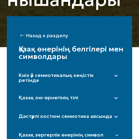
Назад к разделу
Қазақ өнерінің белгілері мен
символдары
Киіз үй семиотикалық кеңістік
ретінде
Оң жақ (ерлер жағы) / Сол жақ (әйелдер
жағы)
Қазақ ою-өрнегінің тілі
Бақан
«Дөңгелек»
Шаңырақ
Дәстүрлі костюм семиотика аясында
«Күн нұры»/«Күн көзі»
Кереге / қанат
«Төртқұлақ»
Иткөйлек
Есік
Қазақ зергерлік өнерінің символ
«Шимай»
Бөрік