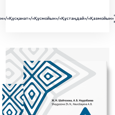
н»/«Құсқанат»/«Құсмойын»/«Құстаңдай»/«Қазмойын»