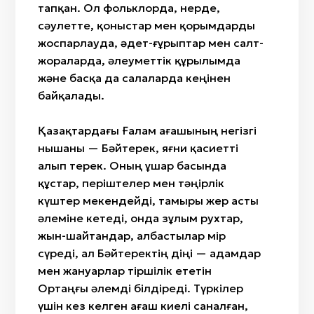
тапқан. Ол фольклорда, өнерде,
сәулетте, қоныстар мен қорымдарды
жоспарлауда, әдет-ғұрыптар мен салт-
жораларда, әлеуметтік құрылымда
және басқа да салаларда кеңінен
байқалады.
Қазақтардағы Ғалам ағашының негізгі
нышаны — Бәйтерек, яғни қасиетті
алып терек. Оның ұшар басында
құстар, періштелер мен тәңірлік
күштер мекендейді, тамыры жер асты
әлеміне кетеді, онда зұлым рухтар,
жын-шайтандар, албастылар өмір
сүреді, ал Бәйтеректің діңі — адамдар
мен жануарлар тіршілік ететін
Ортаңғы әлемді білдіреді. Түркілер
үшін кез келген ағаш киелі саналған,