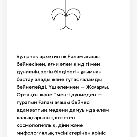
Айтыс
«Ит құйрық»
Жылан бас
Сыбызғы
«Өткiзбе»/«Өркен»
Саз
Сазсырнай
«Түйетабан»/«Өркеш»/«Ботамойын»/«Ботакөз»
Киіз
«Гүл»/«Қызғалдақ»/«Райхангүл»
Сүйек
«Бөрi кұлақ»
Ағаш
«Масақ гүл»«Арпабас»
Мата
Бұл өрнек архетиптік Ғалам ағашы
«Өрмекші»/«Алақұрт»
бейнесінен, яғни әлем кіндігі мен
«Жылан»/«Жыланбас»/«Жыланбауыр»
дүниенің өзегін білдіретін ұғымнан
бастау алады және тұтас ғаламды
бейнелейді. Үш әлемнен — Жоғарғы,
Ортаңғы және Төменгі дүниеден —
тұратын Ғалам ағашы бейнесі
адамзаттың мәдени дамуында әлем
халықтарының көптеген
космологиялық, діни және
мифологиялық түсініктерінен көрініс