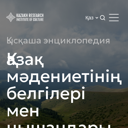
Қысқаша энциклопедия
Қазақ
мәдениетінің
белгілері
мен
нышандары