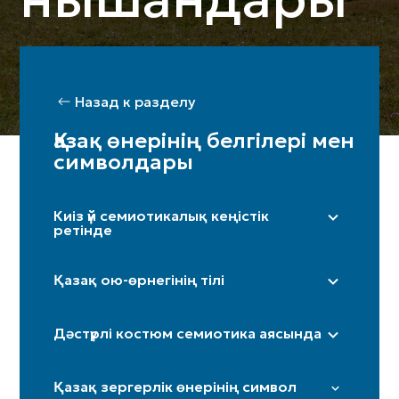
Назад к разделу
Қазақ өнерінің белгілері мен
символдары
Киіз үй семиотикалық кеңістік
ретінде
Оң жақ (ерлер жағы) / Сол жақ (әйелдер
жағы)
Қазақ ою-өрнегінің тілі
Бақан
«Дөңгелек»
Шаңырақ
Дәстүрлі костюм семиотика аясында
«Күн нұры»/«Күн көзі»
Кереге / қанат
«Төртқұлақ»
Иткөйлек
Есік
Қазақ зергерлік өнерінің символ
«Шимай»
Бөрік