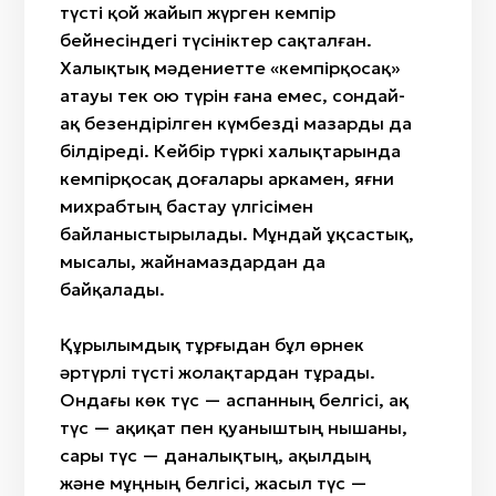
түсті қой жайып жүрген кемпір
бейнесіндегі түсініктер сақталған.
Халықтық мәдениетте «кемпірқосақ»
атауы тек ою түрін ғана емес, сондай-
ақ безендірілген күмбезді мазарды да
білдіреді. Кейбір түркі халықтарында
кемпірқосақ доғалары аркамен, яғни
михрабтың бастау үлгісімен
байланыстырылады. Мұндай ұқсастық,
мысалы, жайнамаздардан да
байқалады.
Құрылымдық тұрғыдан бұл өрнек
әртүрлі түсті жолақтардан тұрады.
Ондағы көк түс — аспанның белгісі, ақ
түс — ақиқат пен қуаныштың нышаны,
сары түс — даналықтың, ақылдың
және мұңның белгісі, жасыл түс —