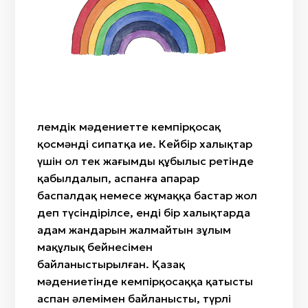
Айтыс
«Ит құйрық»
Жылан бас
Сыбызғы
«Өткiзбе»/«Өркен»
Саз
Сазсырнай
«Түйетабан»/«Өркеш»/«Ботамойын»/«Ботакөз»
Киіз
«Гүл»/«Қызғалдақ»/«Райхангүл»
Сүйек
«Бөрi кұлақ»
Ағаш
«Масақ гүл»«Арпабас»
Мата
Әлемдік мәдениетте кемпірқосақ
«Өрмекші»/«Алақұрт»
қосмәнді сипатқа ие. Кейбір халықтар
«Жылан»/«Жыланбас»/«Жыланбауыр»
үшін ол тек жағымды құбылыс ретінде
қабылдалып, аспанға апарар
баспалдақ немесе жұмаққа бастар жол
деп түсіндірілсе, енді бір халықтарда
адам жандарын жалмайтын зұлым
мақұлық бейнесімен
байланыстырылған. Қазақ
мәдениетінде кемпірқосаққа қатысты
аспан әлемімен байланысты, түрлі