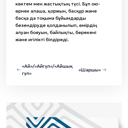
көктем мен жастықтың түсі. Бұл ою-
өрнек алаша, қоржын, басқұр және
басқа да тоқыма бұйымдарды
безендіруде қолданылып, өмірдің
алуан бояуын, байлықты, берекені
және игілікті білдіреді.
«Ай»/«Айгүл»/«Айшық
«Шаршы»
гүл»