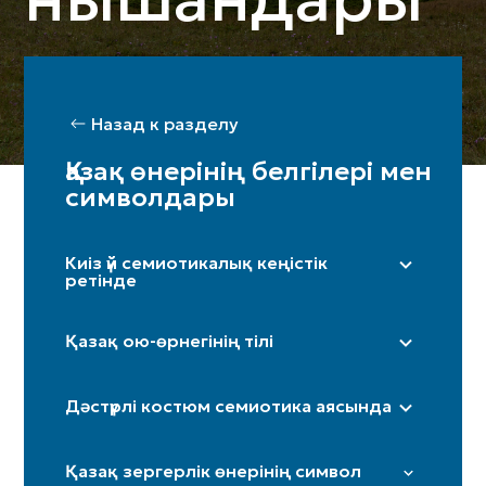
Назад к разделу
Қазақ өнерінің белгілері мен
символдары
Киіз үй семиотикалық кеңістік
ретінде
Оң жақ (ерлер жағы) / Сол жақ (әйелдер
жағы)
Қазақ ою-өрнегінің тілі
Бақан
«Дөңгелек»
Шаңырақ
Дәстүрлі костюм семиотика аясында
«Күн нұры»/«Күн көзі»
Кереге / қанат
«Төртқұлақ»
Иткөйлек
Есік
Қазақ зергерлік өнерінің символ
«Шимай»
Бөрік