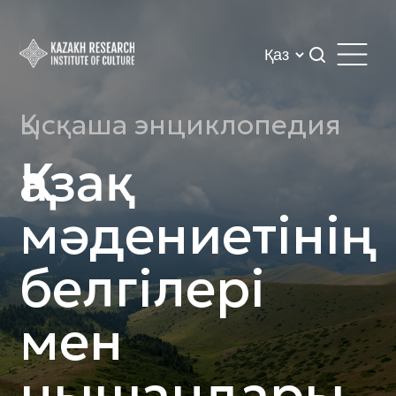
Қысқаша энциклопедия
Қазақ
мәдениетінің
белгілері
мен
нышандары