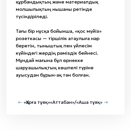
құрбандықтың және материалдық
молшылықтың нышаны ретінде
түсіндіріледі.
Тағы бір нұсқа бойынша, «қос мүйіз»
розеткасы — тіршілік атаулыға нәр
беретін, тыныштық пен үйлесім
күйіндегі жердің рәміздік бейнесі.
Мұндай мағына бұл өрнекке
шаруашылықтың көшпелі түріне
ауысудан бұрын-ақ тән болған.
«Қарға тұяқ»
«Аттабан»/«Аша тұяқ»