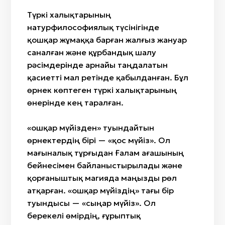
Түркі халықтарының
натурфилософиялық түсінігінде
қошқар жұмаққа барған жалғыз жануар
саналған және құрбандық шалу
рәсімдерінде арнайы таңдалатын
қасиетті мал ретінде қабылданған. Бұл
өрнек көптеген түркі халықтарының
өнерінде кең таралған.
«Қошқар мүйізден» туындайтын
өрнектердің бірі — «қос мүйіз». Ол
мағыналық тұрғыдан Ғалам ағашының
бейнесімен байланыстырылады және
қорғаныштық магияда маңызды рөл
атқарған. «Қошқар мүйіздің» тағы бір
туындысы — «сыңар мүйіз». Ол
берекелі өмірдің, ғұрыптық