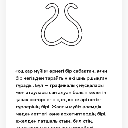
Айтыс
«Ит құйрық»
Жылан бас
Сыбызғы
«Өткiзбе»/«Өркен»
Саз
Сазсырнай
«Түйетабан»/«Өркеш»/«Ботамойын»/«Ботакөз»
Киіз
«Гүл»/«Қызғалдақ»/«Райхангүл»
Сүйек
«Бөрi кұлақ»
Ағаш
«Масақ гүл»«Арпабас»
Мата
«Өрмекші»/«Алақұрт»
«Жылан»/«Жыланбас»/«Жыланбауыр»
«Қошқар мүйіз» өрнегі бір сабақтан, яғни
бір негізден тарайтын екі шиыршықтан
тұрады. Бұл — графикалық нұсқалары
мен атаулары сан алуан болып келетін
қазақ ою-өрнегінің ең көне әрі негізгі
түрлерінің бірі. Жалпы мүйіз әлемдік
мәдениеттегі көне архетиптердің бірі,
ежелден патшалықтың, биліктің,