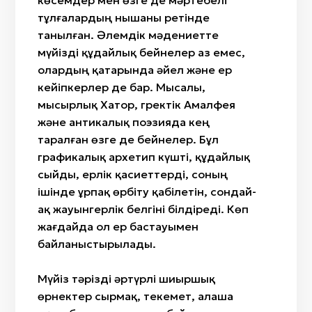
көсемдер мен өзге де мәртебелі
тұлғалардың нышаны ретінде
танылған. Әлемдік мәдениетте
мүйізді құдайлық бейнелер аз емес,
олардың қатарында әйел және ер
кейіпкерлер де бар. Мысалы,
мысырлық Хатор, гректік Амалфея
және антикалық поэзияда кең
таралған өзге де бейнелер. Бұл
графикалық архетип күшті, құдайлық
сыйды, ерлік қасиеттерді, соның
ішінде ұрпақ өрбіту қабілетін, сондай-
ақ жауынгерлік белгіні білдіреді. Көп
жағдайда ол ер бастауымен
байланыстырылады.
Мүйіз тәрізді әртүрлі шиыршық
өрнектер сырмақ, текемет, алаша