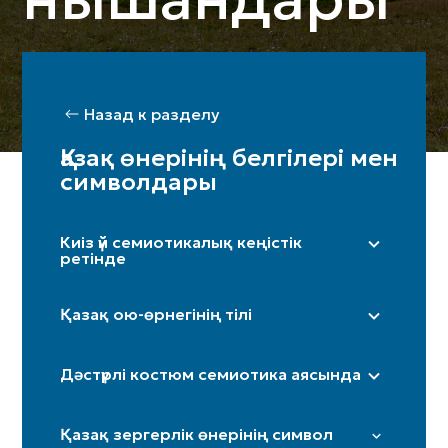
Назад к разделу
Қазақ өнерінің белгілері мен
символдары
Киіз үй семиотикалық кеңістік
ретінде
Оң жақ (ерлер жағы) / Сол жақ (әйелдер
жағы)
Қазақ ою-өрнегінің тілі
Бақан
«Дөңгелек»
Шаңырақ
Дәстүрлі костюм семиотика аясында
«Күн нұры»/«Күн көзі»
Кереге / қанат
«Төртқұлақ»
Иткөйлек
Есік
Қазақ зергерлік өнерінің символ
«Шимай»
Бөрік