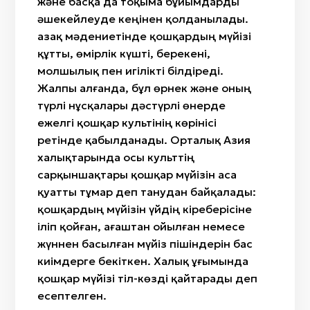
және басқа да тоқыма бұйымдарды
әшекейлеуде кеңінен қолданылады.
Қазақ мәдениетінде қошқардың мүйізі
құтты, өмірлік күшті, берекені,
молшылық пен игілікті білдіреді.
Жалпы алғанда, бұл өрнек және оның
түрлі нұсқалары дәстүрлі өнерде
ежелгі қошқар культінің көрінісі
ретінде қабылданады. Орталық Азия
халықтарында осы культтің
сарқыншақтары қошқар мүйізін аса
қуатты тұмар деп танудан байқалады:
қошқардың мүйізін үйдің кіреберісіне
іліп қойған, ағаштан ойылған немесе
жүннен басылған мүйіз пішіндерін бас
киімдерге бекіткен. Халық ұғымында
қошқар мүйізі тіл-көзді қайтарады деп
есептелген.