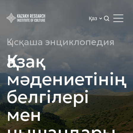
Қысқаша энциклопедия
Қазақ
мәдениетінің
белгілері
мен
нышандары