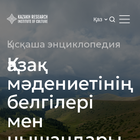
Қысқаша энциклопедия
Қазақ
мәдениетінің
белгілері
мен
нышандары