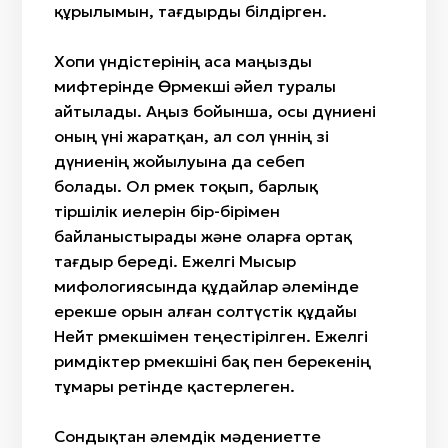
құрылымын, тағдырды білдірген.
Хопи үндістерінің аса маңызды
мифтерінде Өрмекші әйел туралы
айтылады. Аңыз бойынша, осы дүниені
оның үні жаратқан, ал сол үннің өзі
дүниенің жойылуына да себеп
болады. Ол өрмек тоқып, барлық
тіршілік иелерін бір-бірімен
байланыстырады және оларға ортақ
тағдыр береді. Ежелгі Мысыр
мифологиясында құдайлар әлемінде
ерекше орын алған солтүстік құдайы
Нейт өрмекшімен теңестірілген. Ежелгі
римдіктер өрмекшіні бақ пен берекенің
тұмары ретінде қастерлеген.
Сондықтан әлемдік мәдениетте