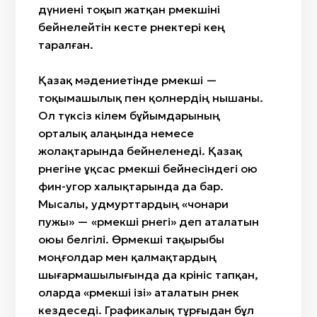
дүниені тоқып жатқан өрмекшіні
бейнелейтін кесте өрнектері кең
таралған.
Қазақ мәдениетінде өрмекші —
тоқымашылық пен қолөнердің нышаны.
Ол түксіз кілем бұйымдарының
орталық алаңында немесе
жолақтарында бейнеленеді. Қазақ
өрнегіне ұқсас өрмекші бейнесіндегі ою
фин-угор халықтарында да бар.
Мысалы, удмурттардың «чонари
пужы» — «өрмекші өрнегі» деп аталатын
оюы белгілі. Өрмекші тақырыбы
моңғолдар мен қалмақтардың
шығармашылығында да көрініс тапқан,
оларда «өрмекші ізі» аталатын өрнек
кездеседі. Графикалық тұрғыдан бұл