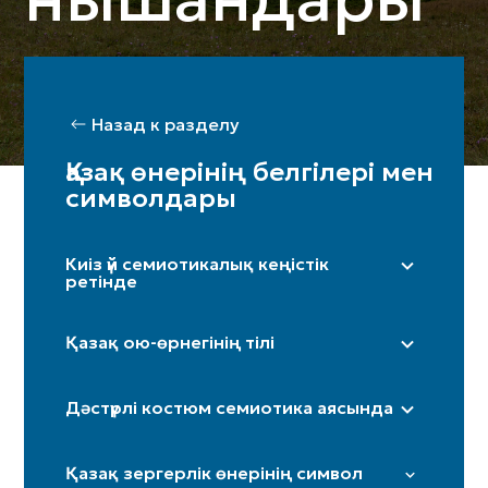
Назад к разделу
Қазақ өнерінің белгілері мен
символдары
Киіз үй семиотикалық кеңістік
ретінде
Оң жақ (ерлер жағы) / Сол жақ (әйелдер
жағы)
Қазақ ою-өрнегінің тілі
Бақан
«Дөңгелек»
Шаңырақ
Дәстүрлі костюм семиотика аясында
«Күн нұры»/«Күн көзі»
Кереге / қанат
«Төртқұлақ»
Иткөйлек
Есік
Қазақ зергерлік өнерінің символ
«Шимай»
Бөрік