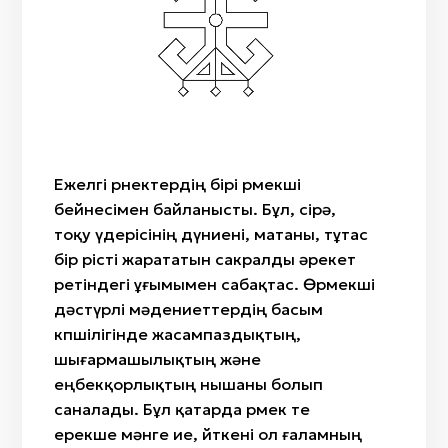
Айтыс
«Ит құйрық»
Жылан бас
Сыбызғы
«Өткiзбе»/«Өркен»
Саз
Сазсырнай
«Түйетабан»/«Өркеш»/«Ботамойын»/«Ботакөз»
Киіз
«Гүл»/«Қызғалдақ»/«Райхангүл»
Сүйек
«Бөрi кұлақ»
Ағаш
«Масақ гүл»«Арпабас»
Мата
Ежелгі өрнектердің бірі өрмекші
«Өрмекші»/«Алақұрт»
бейнесімен байланысты. Бұл, сірә,
«Жылан»/«Жыланбас»/«Жыланбауыр»
тоқу үдерісінің дүниені, матаны, тұтас
бір өрісті жарататын сакралды әрекет
ретіндегі ұғымымен сабақтас. Өрмекші
дәстүрлі мәдениеттердің басым
көпшілігінде жасампаздықтың,
шығармашылықтың және
еңбекқорлықтың нышаны болып
саналады. Бұл қатарда өрмек те
ерекше мәнге ие, өйткені ол ғаламның