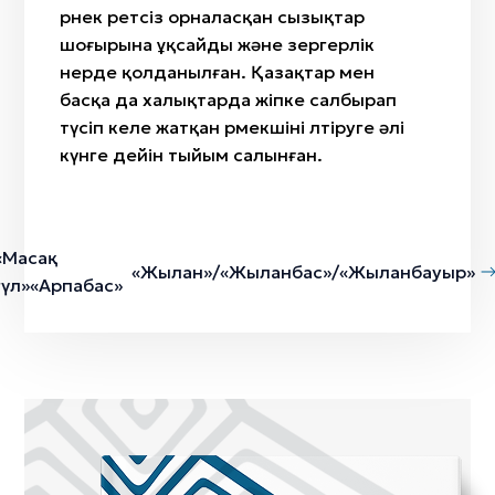
өрнек ретсіз орналасқан сызықтар
шоғырына ұқсайды және зергерлік
өнерде қолданылған. Қазақтар мен
басқа да халықтарда жіпке салбырап
түсіп келе жатқан өрмекшіні өлтіруге әлі
күнге дейін тыйым салынған.
«Масақ
«Жылан»/«Жыланбас»/«Жыланбауыр»
гүл»«Арпабас»