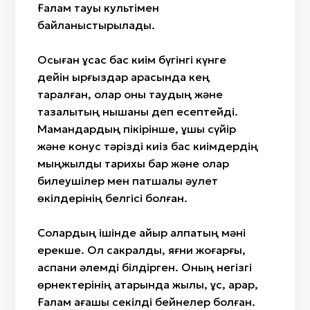
Ғалам тауы культімен
байланыстырылады.
Осыған ұқсас бас киім бүгінгі күнге
дейін қырғыздар арасында кең
таралған, олар оны таудың және
тазалықтың нышаны деп есептейді.
Мамандардың пікірінше, ұшы сүйір
және конус тәрізді киіз бас киімдердің
мыңжылдық тарихы бар және олар
билеушілер мен патшалық әулет
өкілдерінің белгісі болған.
Солардың ішінде айыр қалпақтың мәні
ерекше. Ол сакралды, яғни жоғарғы,
аспани әлемді білдірген. Оның негізгі
өрнектерінің қатарында жылқы, құс, арқар,
Ғалам ағашы секілді бейнелер болған.