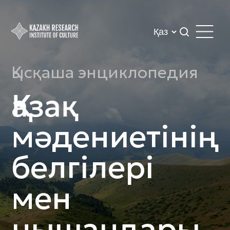
Қысқаша энциклопедия
Қазақ
мәдениетінің
белгілері
мен
нышандары