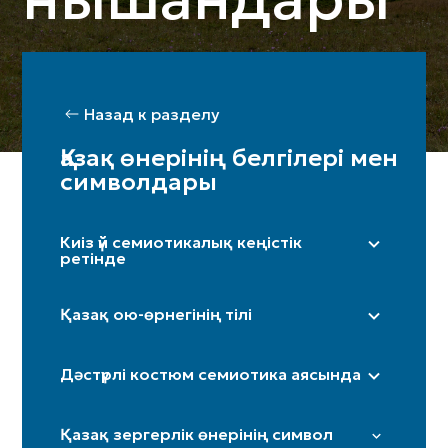
Назад к разделу
Қазақ өнерінің белгілері мен
символдары
Киіз үй семиотикалық кеңістік
ретінде
Оң жақ (ерлер жағы) / Сол жақ (әйелдер
жағы)
Қазақ ою-өрнегінің тілі
Бақан
«Дөңгелек»
Шаңырақ
Дәстүрлі костюм семиотика аясында
«Күн нұры»/«Күн көзі»
Кереге / қанат
«Төртқұлақ»
Иткөйлек
Есік
Қазақ зергерлік өнерінің символ
«Шимай»
Бөрік