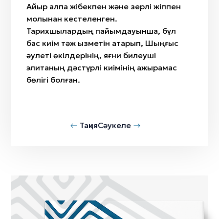
Айыр қалпақ жібекпен және зерлі жіппен
молынан кестеленген.
Тарихшылардың пайымдауынша, бұл
бас киім тәж қызметін атқарып, Шыңғыс
әулеті өкілдерінің, яғни билеуші
элитаның дәстүрлі киімінің ажырамас
бөлігі болған.
Тақия
Сәукеле