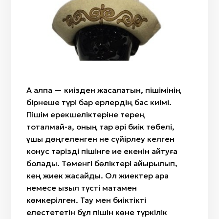
Айтыс
«Ит құйрық»
Жылан бас
Сыбызғы
«Өткiзбе»/«Өркен»
Саз
Сазсырнай
«Түйетабан»/«Өркеш»/«Ботамойын»/«Ботакөз»
Киіз
«Гүл»/«Қызғалдақ»/«Райхангүл»
Сүйек
«Бөрi кұлақ»
Ағаш
«Масақ гүл»«Арпабас»
Мата
Ақ қалпақ — киізден жасалатын, пішімінің
«Өрмекші»/«Алақұрт»
бірнеше түрі бар ерлердің бас киімі.
«Жылан»/«Жыланбас»/«Жыланбауыр»
Пішім ерекшеліктеріне терең
тоқталмай-ақ, оның тар әрі биік төбелі,
ұшы дөңгеленген не сүйірлеу келген
конус тәрізді пішінге ие екенін айтуға
болады. Төменгі бөліктері қайырылып,
кең жиек жасайды. Ол жиектер қара
немесе қызыл түсті матамен
көмкерілген. Тау мен биіктікті
елестететін бұл пішін көне түркілік