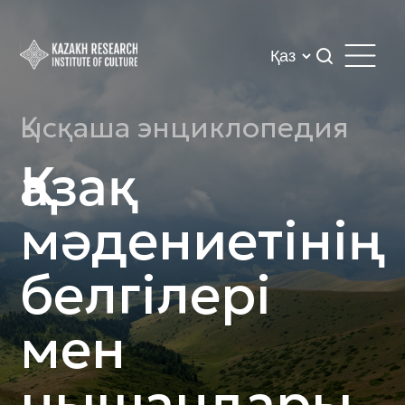
Қысқаша энциклопедия
Қазақ
мәдениетінің
белгілері
мен
нышандары