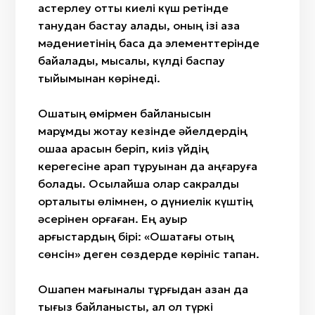
қастерлеу отты киелі күш ретінде
танудан бастау алады, оның ізі қазақ
мәдениетінің басқа да элементтерінде
байқалады, мысалы, күлді баспау
тыйымынан көрінеді.
Ошақтың өмірмен байланысын
марқұмды жоқтау кезінде әйелдердің
ошаққа арқасын беріп, киіз үйдің
керегесіне қарап тұруынан да аңғаруға
болады. Осылайша олар сакралды
орталықты өлімнен, о дүниелік күштің
әсерінен қорғаған. Ең ауыр
қарғыстардың бірі: «Ошақтағы отың
сөнсін» деген сөздерде көрініс тапқан.
Ошақпен мағыналық тұрғыдан қазан да
тығыз байланысты, ал ол түркі