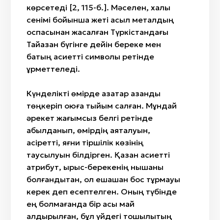
көрсетеді [2, 115-б.]. Мәселен, халық
сенімі бойынша жеті асыл металдың
қоспасынан жасалған Түркістандағы
Тайқазан бүгінге дейін береке мен
бақтың қасиетті символы ретінде
құрметтеледі.
Күнделікті өмірде қазақтар қазанды
төңкеріп қоюға тыйым салған. Мұндай
әрекет жағымсыз белгі ретінде
қабылданып, өмірдің аяқталуын,
қасіретті, яғни тіршілік көзінің
таусылуын білдірген. Қазан қасиетті
атрибут, ырыс-берекенің нышаны
болғандықтан, ол ешқашан бос тұрмауы
керек деп есептелген. Оның түбінде
ең болмағанда бір қасық май
қалдырылған, бұл үйдегі тоқшылықтың