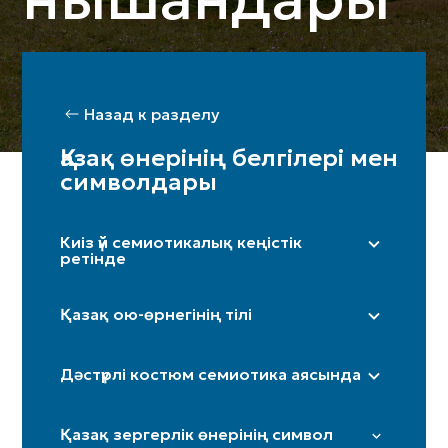
Назад к разделу
Қазақ өнерінің белгілері мен
символдары
Киіз үй семиотикалық кеңістік
ретінде
Оң жақ (ерлер жағы) / Сол жақ (әйелдер
жағы)
Қазақ ою-өрнегінің тілі
Бақан
«Дөңгелек»
Шаңырақ
Дәстүрлі костюм семиотика аясында
«Күн нұры»/«Күн көзі»
Кереге / қанат
«Төртқұлақ»
Иткөйлек
Есік
Қазақ зергерлік өнерінің символ
«Шимай»
Бөрік