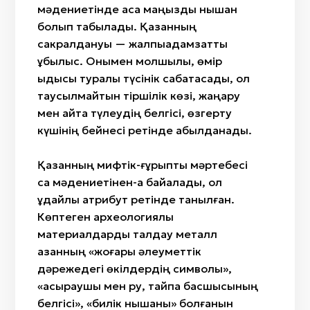
мәдениетінде аса маңызды нышан
болып табылады. Қазанның
сакралдануы — жалпыадамзаттық
құбылыс. Онымен молшылық, өмір
ыдысы туралы түсінік сабақтасады, ол
таусылмайтын тіршілік көзі, жаңару
мен қайта түлеудің белгісі, өзгерту
күшінің бейнесі ретінде қабылданады.
Қазанның мифтік-ғұрыптық мәртебесі
сақ мәдениетінен-ақ байқалады, ол
құдайлық атрибут ретінде танылған.
Көптеген археологиялық
материалдарды талдау металл
қазанның «жоғары әлеуметтік
дәрежедегі өкілдердің символы»,
«асыраушы мен ру, тайпа басшысының
белгісі», «билік нышаны» болғанын