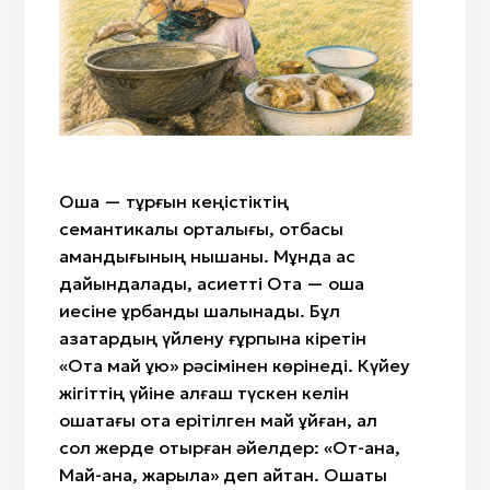
Айтыс
«Ит құйрық»
Жылан бас
Сыбызғы
«Өткiзбе»/«Өркен»
Саз
Сазсырнай
«Түйетабан»/«Өркеш»/«Ботамойын»/«Ботакөз»
Киіз
«Гүл»/«Қызғалдақ»/«Райхангүл»
Сүйек
«Бөрi кұлақ»
Ағаш
«Масақ гүл»«Арпабас»
Мата
Ошақ — тұрғын кеңістіктің
«Өрмекші»/«Алақұрт»
семантикалық орталығы, отбасы
«Жылан»/«Жыланбас»/«Жыланбауыр»
амандығының нышаны. Мұнда ас
дайындалады, қасиетті Отқа — ошақ
иесіне құрбандық шалынады. Бұл
қазақтардың үйлену ғұрпына кіретін
«Отқа май құю» рәсімінен көрінеді. Күйеу
жігіттің үйіне алғаш түскен келін
ошақтағы отқа ерітілген май құйған, ал
сол жерде отырған әйелдер: «От-ана,
Май-ана, жарылқа» деп айтқан. Ошақты