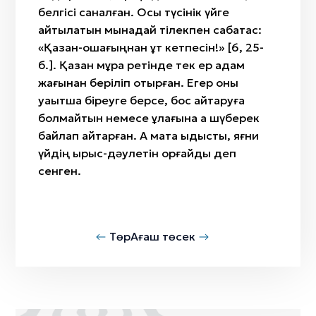
белгісі саналған. Осы түсінік үйге
айтылатын мынадай тілекпен сабақтас:
«Қазан-ошағыңнан құт кетпесін!» [6, 25-
б.]. Қазан мұра ретінде тек ер адам
жағынан беріліп отырған. Егер оны
уақытша біреуге берсе, бос қайтаруға
болмайтын немесе құлағына ақ шүберек
байлап қайтарған. Ақ мата ыдысты, яғни
үйдің ырыс-дәулетін қорғайды деп
сенген.
Төр
Ағаш төсек