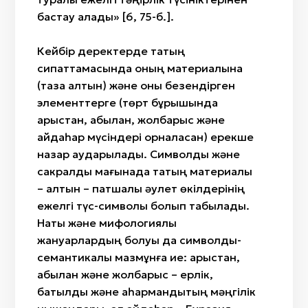
бастау алады» [6, 75-б.].
Кейбір деректерде тақтың
сипаттамасында оның материалына
(таза алтын) және оны безендірген
элементтерге (төрт бұрышында
арыстан, қабылан, жолбарыс және
айдаһар мүсіндері орналасқан) ерекше
назар аударылады. Символдық және
сакралдық мағынада тақтың материалы
– алтын – патшалық әулет өкілдерінің
ежелгі түс-символы болып табылады.
Нақты және мифологиялық
жануарлардың болуы да символдық-
семантикалық мазмұнға ие: арыстан,
қабылан және жолбарыс – ерлік,
батылдық және қаһармандықтың мәңгілік