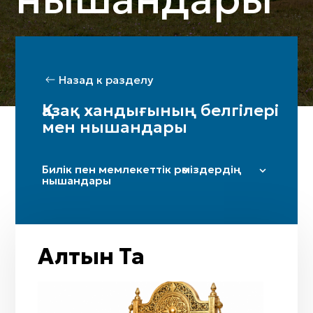
Назад к разделу
Қазақ хандығының белгілері
мен нышандары
Билік пен мемлекеттік рәміздердің
нышандары
Есім-титул
Ұран
Таңба
Алтын Тақ
Алтын Тақ
Тәж
Тулы кешендер (бунчук, ту)