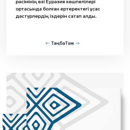
рәсімінің өзі Еуразия көшпелілері
ортасында болған ертеректегі ұқсас
дәстүрлердің іздерін сақтап қалды.
Таңба
Тәж