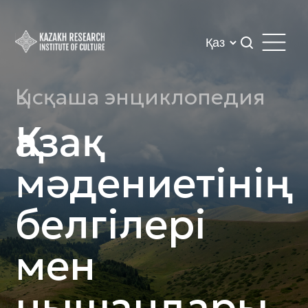
Қысқаша энциклопедия
Қазақ
мәдениетінің
белгілері
мен
нышандары