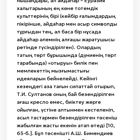
нышандары, ал айдаһар – Еуразия
халықтарының ең көне тотемдік
культтерінің бірі (кейбір ғалымдардың
пікірінше, айдаһар мен қасқыр символдық
тұрғыдан тең, ал басқа бір нұсқада
айдаһар әлемнің алғашқы жаратушысы
ретінде түсіндірілген). Олардың
тақтың төрт бұрышында (дүниенің төрт
тарабында) «отыруы» билік пен
мемлекеттің мызғымастығы
идеяларын бейнелейді. Кейінгі
кезеңдегі қазақ тағын сипаттай отырып,
Т.И. Султанов оның бай безендірілген
ағаш кресло емес, биіктеу жерге
қойылған, үстіне алтынмен кестеленіп,
асыл тастармен безендірілген төсеніш
жабылған жастық екенін атап өтеді [10,
65-б.]. Бұл төсенішті А.Ш. Бимендиев