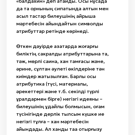
«балдахин» деп атайды. Осы нұсқада
да тақ орнының сипатында алтын мен
асыл тастар билеушінің айрықша
мәртебесін айқындайтын символдық
атрибуттар ретінде көрінеді.
Өткен дәуірде қазақтарда жоғарғы
биліктің сакралды атрибуттарына тақ,
тәж, мөрлі сақина, хан тамғасы және,
әрине, сұлтан әулеті өкілдеріне тән
киімдер жатқызылған. Барлық осы
атрибутика (түсі, материалы,
әрекеттері және т.б. секілді түрлі
құралдармен бірге) негізгі идеяны –
билеушінің құдайлық болмысын, қоғам
түсінігінде дерлік тылсым күшке ие
негізгі тұлға – хан мәртебесін
айқындады. Ал ханды таққа отырғызу