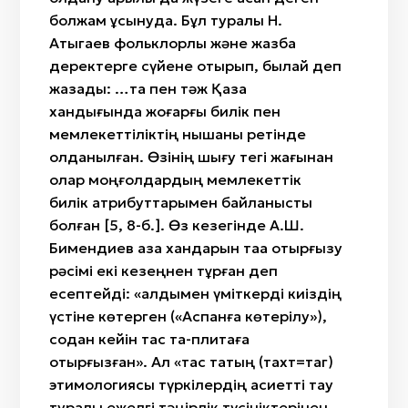
болжам ұсынуда. Бұл туралы Н.
Атыгаев фольклорлық және жазба
деректерге сүйене отырып, былай деп
жазады: …тақ пен тәж Қазақ
хандығында жоғарғы билік пен
мемлекеттіліктің нышаны ретінде
қолданылған. Өзінің шығу тегі жағынан
олар моңғолдардың мемлекеттік
билік атрибуттарымен байланысты
болған [5, 8-б.]. Өз кезегінде А.Ш.
Бимендиев қазақ хандарын таққа отырғызу
рәсімі екі кезеңнен тұрған деп
есептейді: «алдымен үміткерді киіздің
үстіне көтерген («Аспанға көтерілу»),
содан кейін тас тақ-плитаға
отырғызған». Ал «тас тақтың (тахт=таг)
этимологиясы түркілердің қасиетті тау
туралы ежелгі тәңірлік түсініктерінен