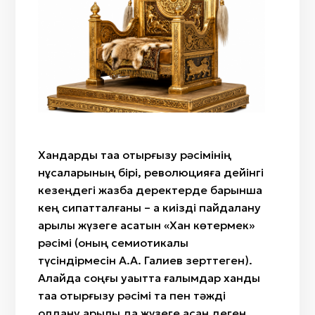
Мөрлі жүзік
Қару-жарақ
Хандарды таққа отырғызу рәсімінің
нұсқаларының бірі, революцияға дейінгі
кезеңдегі жазба деректерде барынша
кең сипатталғаны – ақ киізді пайдалану
арқылы жүзеге асатын «Хан көтермек»
рәсімі (оның семиотикалық
түсіндірмесін А.А. Галиев зерттеген).
Алайда соңғы уақытта ғалымдар ханды
таққа отырғызу рәсімі тақ пен тәжді
қолдану арқылы да жүзеге асқан деген