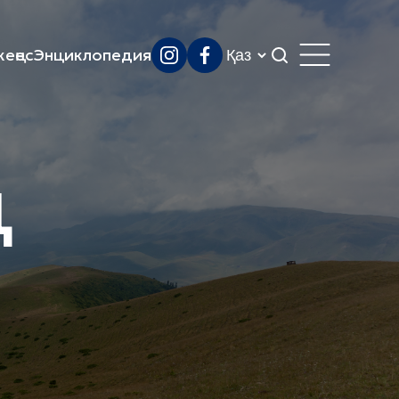
еңес
Энциклопедия
ң