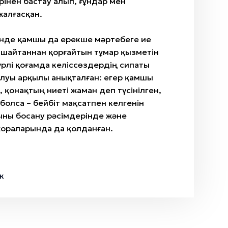
ірінен бастау алып, ғұндар мен
жалғасқан.
інде қамшы да ерекше мәртебеге ие
-шайтаннан қорғайтын тұмар қызметін
үрлі қоғамда келіссөздердің сипаты
луы арқылы анықталған: егер қамшы
, қонақтың ниеті жаман деп түсінілген,
 болса – бейбіт мақсатпен келгенін
шыны босану рәсімдерінде және
ораларында да қолданған.
к