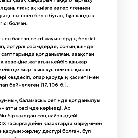
Қылыш қазақ хандарын таққа отырғызу
олданылған: ақ киізге көтерілгеннен
ды қылышпен белін буған, бұл хандық
ісі болған.
рінен бастап текті жауынгердің белгісі
п, әртүрлі рәсімдерде, соның ішінде
салттарында қолданылған. Қазақстан
қ кезеңіне жататын кейбір қанжар
екейінде жыртқыш құс немесе қыран
рі кездесіп, олар қарудың қасиеті мен
ап бейнелеген [17, 106-б.].
құмның баламасы» ретінде қолданылуы
» атты рәсімде көрінеді. Ас
йін бір жылдан соң найза әдейі
IX ғасырға дейін қазақтарда марқұммен
е қаруын жерлеу дәстүрі болған, бұл