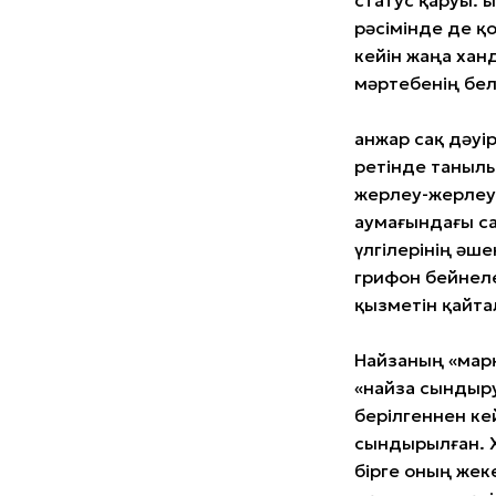
статус қаруы. 
рәсімінде де қ
кейін жаңа хан
мәртебенің белг
Қанжар сақ дәуі
ретінде танылы
жерлеу-жерлеу 
аумағындағы са
үлгілерінің әш
грифон бейнеле
қызметін қайтал
Найзаның «мар
«найза сындыру
берілгеннен ке
сындырылған. X
бірге оның жек