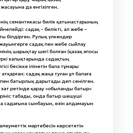
асауына да енгізілген.
енің семантикасы билік қатынастарының
нелейді: садақ – билікті, ал жебе –
ы білдірген. Рулық үлкендер
жауынгерге садақ пен жебе сыйлау
мінің шарықтау шегі болған (қазақ эпосы
Түркі халықтарында садақтың
лгісі бесікке ілінетін бала тұмары
 атқарған: садақ жаңа туған ұл балаға
 пен батырлық дарытады деп сенілген.
зат ретінде қарау «Қобыланды батыр»
рініс табады, онда батыр шешуші
а садағына сынбауын, өзін алдамауын
ң әлеуметтік мәртебесін көрсететін