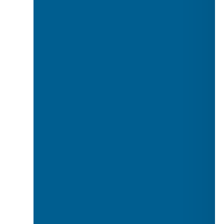
Тулы кешендер (бунчук, ту)
Мөрлі жүзік
Қару-жарақ