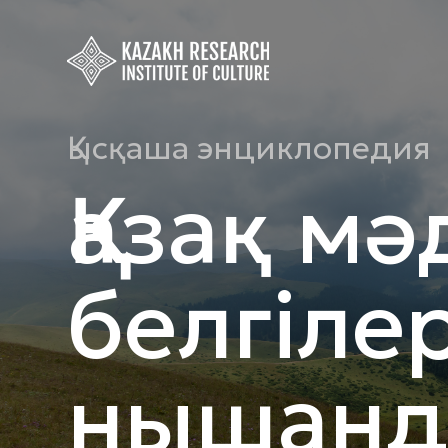
Қысқаша энциклопедия
Қазақ мә
белгіле
нышанд