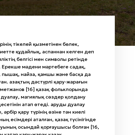
рінің тікелей қызметінен бөлек,
иетте құдайлық, аспаннан келген деп
ліктің белгісі мен символы ретінде
. Ерекше мәдени мәртебеге садақ,
 пышақ, найза, қамшы және басқа да
ған. Қазақтың дәстүрлі қару-жарағын
хметжанов [16] қазақ фольклорында
 дуалау, магиялық сөздер қолдану
есетінін атап өтеді. Қаруды дуалау
, әрбір қару түрінің өзіне тән киелі
ң есімдері аталған, қазақ түсінігінде
руының осындай қорғаушысы болған [16,
ен қатар қару-жарақ қазақ