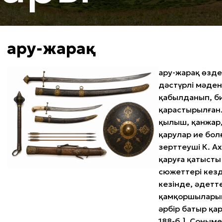
Қару-жарақ
Қару-жарақ өзде
дәстүрлі мәден
қабылданып, би
қарастырылған
қылыш, қанжар,
қарулар ие бол
зерттеуші К. А
қаруға қатысты
сюжеттері кезд
кезінде, әдетте
қамқоршыларыны
әрбір батыр қа
188-б.]. Соным