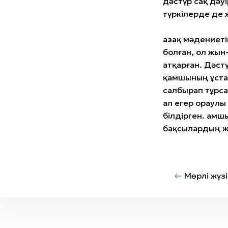
дәстүр сақ дәу
түркілерде де 
Қазақ мәдениет
болған, ол жын
атқарған. Дәст
қамшының ұста
салбырап тұрса
ал егер ораулы
білдірген. Қам
бақсылардың ж
Мөрлі жүзі