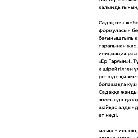
қалыңдығының ж
Садақ пен жеб
формуласын бей
бағыныштылықт
тарапынан жас 
инициация рәсі
«Ер Тарғын»). 
кішірейтілген ү
ретінде қызмет
болашақта күш
Садаққа жанды 
эпосында да кө
шайқас алдынд
өтінеді.
Қылыш – иесіні