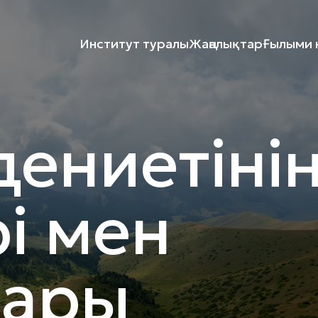
Институт туралы
Жаңалықтар
Ғылыми к
дениетіні
рі мен
ары