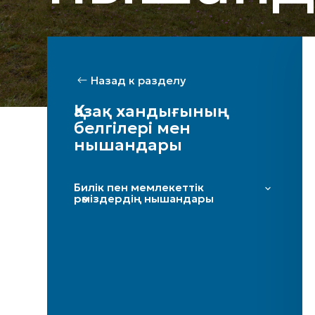
Назад к разделу
Қазақ хандығының
белгілері мен
нышандары
Билік пен мемлекеттік
рәміздердің нышандары
Есім-титул
Ұран
Таңба
Алтын Тақ
Тәж