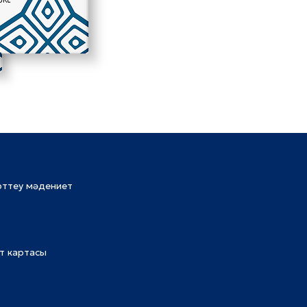
рттеу мәдениет
т картасы