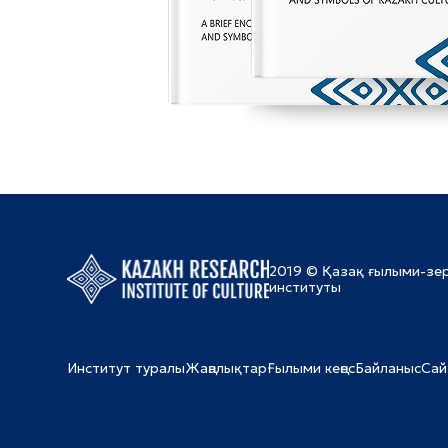
2019 © Қазақ ғылыми-зе
институты
Институт туралы
Жаңалықтар
Ғылыми кеңес
Байланыс
Сай