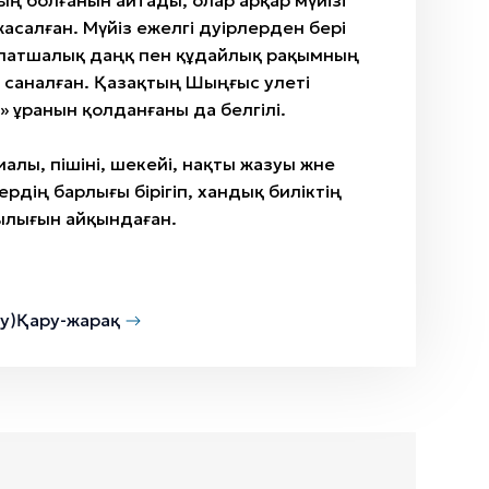
 болғанын айтады, олар арқар мүйізі
 жасалған. Мүйіз ежелгі дәуірлерден бері
 патшалық даңқ пен құдайлық рақымның
саналған. Қазақтың Шыңғыс әулеті
» ұранын қолданғаны да белгілі.
алы, пішіні, әшекейі, нақты жазуы және
ердің барлығы бірігіп, хандық биліктің
ылығын айқындаған.
у)
Қару-жарақ