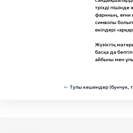
сандықшалардың
тәрізді пішінде
фарнның, яғни
символы болып 
өкілдері «арқар
Жүзіктің матери
басқа да белгіл
айбыны мен ұл
Тулы кешендер (бунчук, т