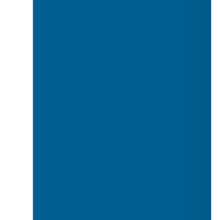
Тулы кешендер (бунчук, ту)
Мөрлі жүзік
Қару-жарақ