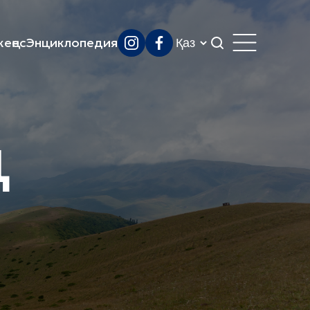
еңес
Энциклопедия
ң