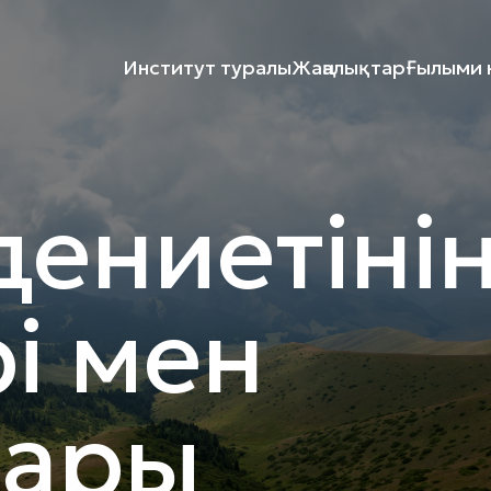
Институт туралы
Жаңалықтар
Ғылыми к
дениетіні
рі мен
ары