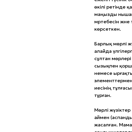
өкілі ретінде қ
маңызды нышан
мәртебесін жән
көрсеткен.
Барлық мөрлі ж
алайда үлгілер
сұлтан мөрлері 
сызықпен қорш
немесе ырғақты
элементтермен 
иесінің тұлғасы
тұрған.
Мөрлі жүзіктер 
аймен (аспанды
жасалған. Мама