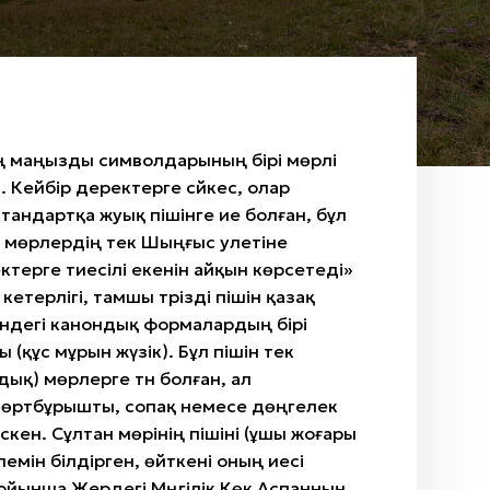
ің маңызды символдарының бірі мөрлі
. Кейбір деректерге сәйкес, олар
стандартқа жуық пішінге ие болған, бұл
мөрлердің тек Шыңғыс әулетіне
ктерге тиесілі екенін айқын көрсетеді»
а кетерлігі, тамшы тәрізді пішін қазақ
індегі канондық формалардың бірі
(құс мұрын жүзік). Бұл пішін тек
дық) мөрлерге тән болған, ал
төртбұрышты, сопақ немесе дөңгелек
скен. Сұлтан мөрінің пішіні (ұшы жоғары
әлемін білдірген, өйткені оның иесі
 бойынша Жердегі Мәңгілік Көк Аспанның