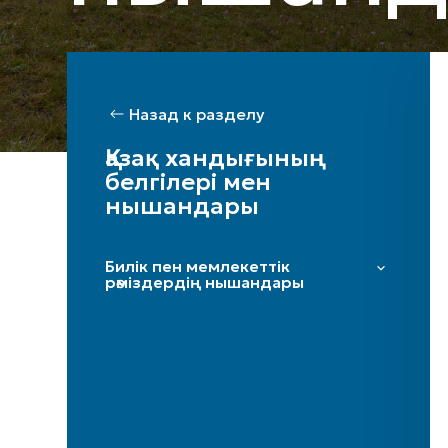
Назад к разделу
Қазақ хандығының
белгілері мен
нышандары
Билік пен мемлекеттік
рәміздердің нышандары
Есім-титул
Ұран
Таңба
Алтын Тақ
Тәж