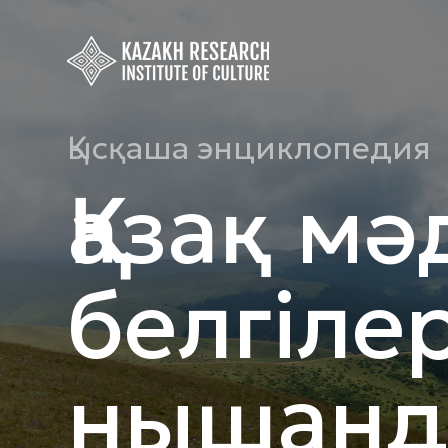
Қысқаша энциклопедия
Қазақ мә
белгіле
нышанд