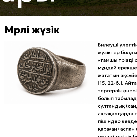
Мөрлі жүзік
Билеуші әулетт
жүзіктер болды
«тамшы тәрізді 
мұндай ерекше 
жататын ақсүйе
[15, 22-б.]. Айт
зергерлік өнер
болып табылады 
сұлтандық (хан
ақсақалдарда 
пішіндер кезде
қараған) аспан 
ежелгі түсінік