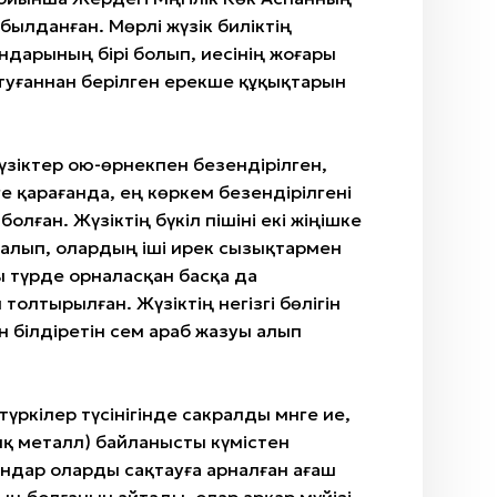
абылданған. Мөрлі жүзік биліктің
дарының бірі болып, иесінің жоғары
е туғаннан берілген ерекше құқықтарын
үзіктер ою-өрнекпен безендірілген,
ге қарағанда, ең көркем безендірілгені
болған. Жүзіктің бүкіл пішіні екі жіңішке
алып, олардың іші ирек сызықтармен
 түрде орналасқан басқа да
толтырылған. Жүзіктің негізгі бөлігін
н білдіретін әсем араб жазуы алып
түркілер түсінігінде сакралды мәнге ие,
қ металл) байланысты күмістен
ндар оларды сақтауға арналған ағаш