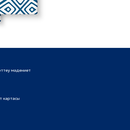
рттеу мәдениет
т картасы