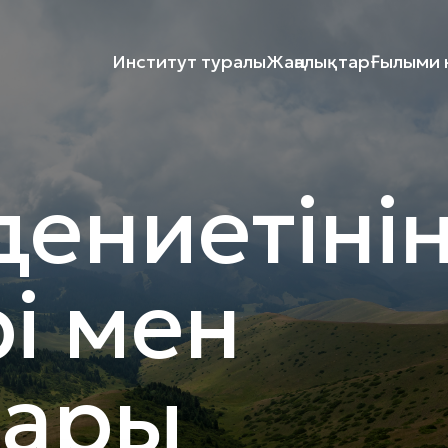
Институт туралы
Жаңалықтар
Ғылыми к
дениетіні
рі мен
ары