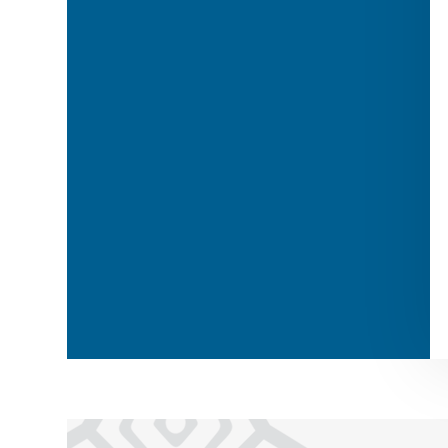
Тулы кешендер (бунчук, ту)
Мөрлі жүзік
Қару-жарақ