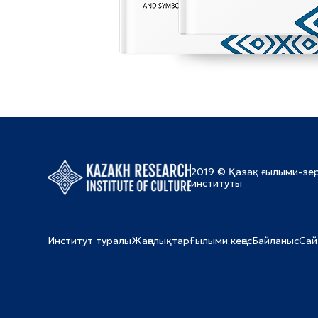
2019 © Қазақ ғылыми-зе
институты
Институт туралы
Жаңалықтар
Ғылыми кеңес
Байланыс
Сай