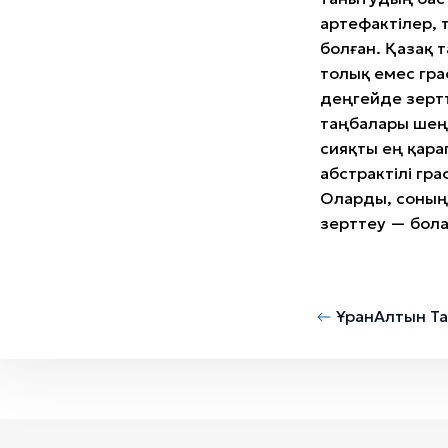
артефактілер, 
болған. Қазақ 
толық емес гра
деңгейде зертт
таңбалары шең
сияқты ең қара
абстрактілі гр
Оларды, соның
зерттеу — бола
Ұран
Алтын Т