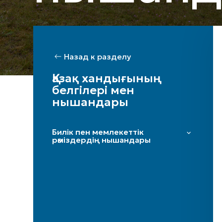
Назад к разделу
Қазақ хандығының
белгілері мен
нышандары
Билік пен мемлекеттік
рәміздердің нышандары
Есім-титул
Ұран
Таңба
Алтын Тақ
Тәж