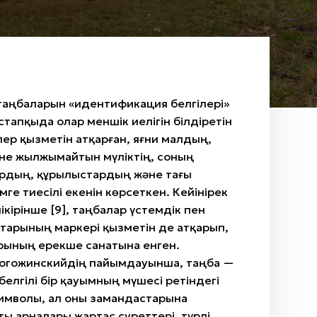
 таңбаларын «идентификация белгілері»
стапқыда олар меншік иелігін білдіретін
лер қызметін атқарған, яғни малдың,
е жылжымайтын мүліктің, соның
ардың, құрылыстардың және тағы
ге тиесілі екенін көрсеткен. Кейінірек
кірінше [9], таңбалар үстемдік пен
тарының маркері қызметін де атқарып,
рының ерекше санатына енген.
 Рогожинскийдің пайымдауынша, таңба —
белгілі бір қауымның мүшесі ретіндегі
 символы, ал оны замандастарына
ы арналары жартас суреттері, түрлі