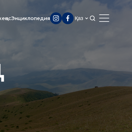
еңес
Энциклопедия
ң