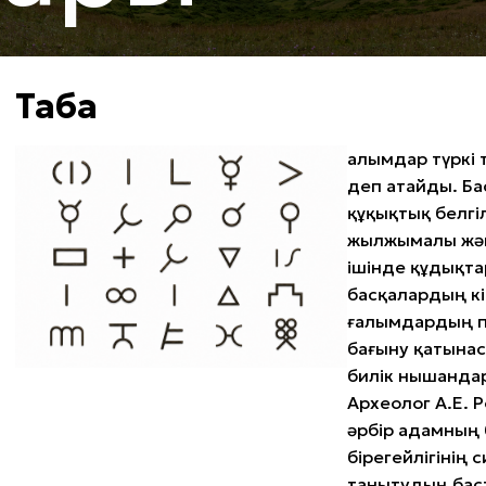
Таңба
Ғалымдар түркі
деп атайды. Ба
құқықтық белгі
жылжымалы жән
ішінде құдықт
басқалардың кім
ғалымдардың пі
бағыну қатынас
билік нышанда
Археолог А.Е.
әрбір адамның 
бірегейлігінің
танытудың баст