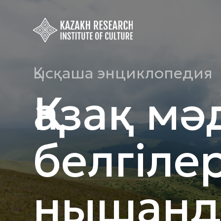
Қысқаша энциклопедия
Қазақ мә
белгіле
нышанд