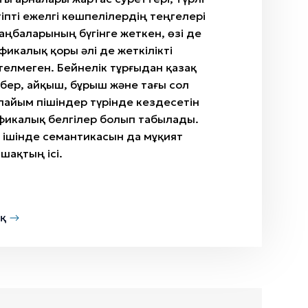
тіпті ежелгі көшпелілердің теңгелері
таңбаларының бүгінге жеткен, өзі де
фикалық қоры әлі де жеткілікті
елмеген. Бейнелік тұрғыдан қазақ
бер, айқыш, бұрыш және тағы сол
пайым пішіндер түрінде кездесетін
афикалық белгілер болып табылады.
 ішінде семантикасын да мұқият
шақтың ісі.
ақ