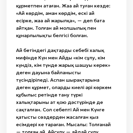
құрметпен атаған. Жаңа ай туған кезде:
«Ай көрдім, аман көрдім, ескі ай
есірке, жаңа ай жарылқа», — деп бата
айтқан. Толған ай молшылық пен
құнарлылықтың белгісі болған.
Ай бетіндегі дақтардың себебі халық
мифінде Күн мен Айдың «кім сұлу, кім
күндіз, кім түнде жарық шашуы керек»
деген дауына байланысты
түсіндіріледі. Аспан шырақтарына
деген құрмет, оларды киелі әрі көркем
құбылыс ретінде тану түркі
халықтарының ат қою дәстүрінде де
сақталған. Сол себепті Ай мен Күнге
қатысты сөздерден жасалған қыз
есімдері кең тараған. Мысалы: Толғанай
— толған ай, Айсұлу — айдай сұлу,