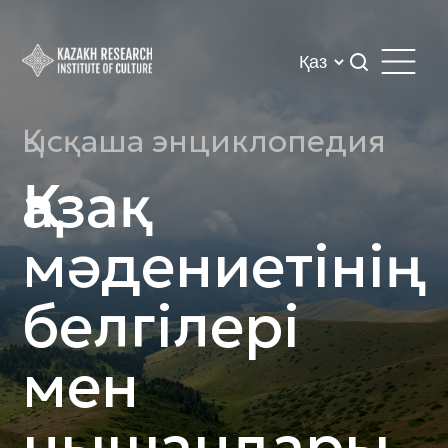
Қысқаша энциклопедия
Қазақ
мәдениетінің
белгілері
мен
нышандары