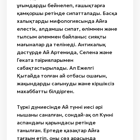
ұғымдарды бейнелеп, ғашықтарға
қамқоршы ретінде сипатталады. Басқа
халықтардың мифологиясында Айға
елестік, алдамшы сипат, өліммен және
тылсым әлеммен байланыс сияқты
мағыналар да телінеді. Антикалық
дәстүрде Ай Артемида, Селена және
Геката тәңірияларымен
сабақтастырылады. Ал Ежелгі
Қытайда толған ай отбасы ошағын,
жақындарды сағынуды және кіршіксіз
махаббатты білдірген.
Түркі дүниесінде Ай түннің иесі әрі
нышаны саналған, сондай-ақ ол Күннің
аспандағы қарындасы ретінде
танылған. Ертеде қазақтар Айға
тағзым етіп, оны сөз арасында