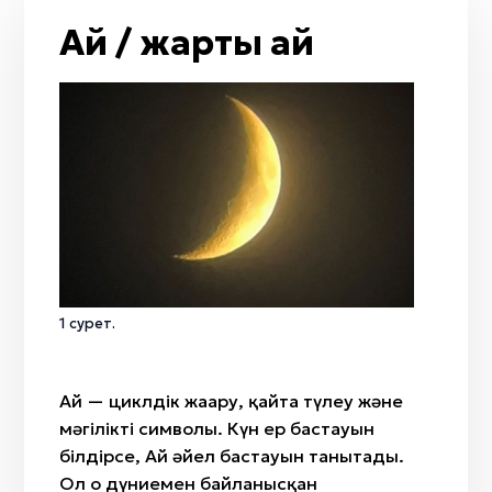
От
Жол / жол қиылысы
Тобылғы
Ай / жарты ай
Кемпірқосақ
Қайың
Жаңбыр
Адыраспан
Жел
Арша
Мизан көк
Селеу
Бесқонақ
Жусан
Бөрісырғақ
Қызғалдақ
Наурыз
Амал
Қымыз мұрындық
1 сурет.
Нартуған / Нұртұған
Ай — циклдік жаңару, қайта түлеу және
мәңгіліктің символы. Күн ер бастауын
білдірсе, Ай әйел бастауын танытады.
Ол о дүниемен байланысқан