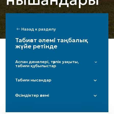
Назад к разделу
Табиғат әлемі таңбалық
жүйе ретінде
Аспан денелері, тәулік уақыты,
табиғи құбылыстар
Жұлдыздар мен Үркер
Табиғи нысандар
Күн
Ай / жарты ай
Дала
Өсімдіктер әлемі
Таңсәрі
Үңгір
Іңір
Тау / таулар
Терек
Күн күркіреуі мен найзағай
Өзен (бастаулары)
Шынар