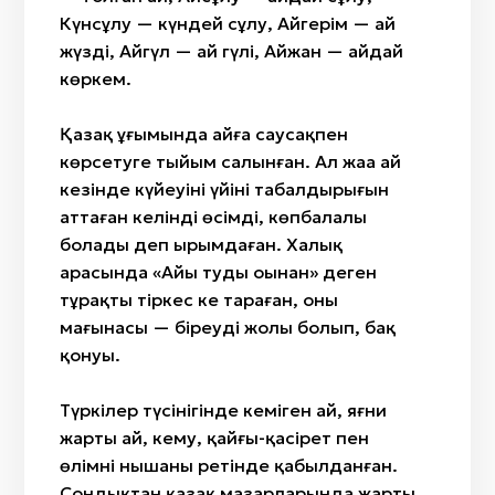
Күнсұлу — күндей сұлу, Айгерім — ай
жүзді, Айгүл — ай гүлі, Айжан — айдай
көркем.
Қазақ ұғымында айға саусақпен
көрсетуге тыйым салынған. Ал жаңа ай
кезінде күйеуінің үйінің табалдырығын
аттаған келінді өсімді, көпбалалы
болады деп ырымдаған. Халық
арасында «Айы туды оңынан» деген
тұрақты тіркес кең тараған, оның
мағынасы — біреудің жолы болып, бақ
қонуы.
Түркілер түсінігінде кеміген ай, яғни
жарты ай, кему, қайғы-қасірет пен
өлімнің нышаны ретінде қабылданған.
Сондықтан қазақ мазарларында жарты