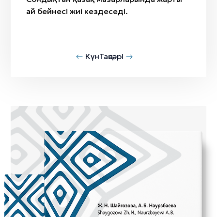
ай бейнесі жиі кездеседі.
Күн
Таңсәрі