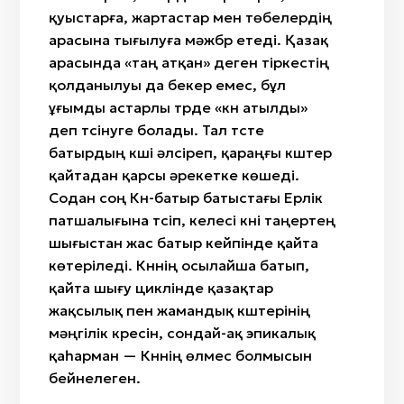
қуыстарға, жартастар мен төбелердің
арасына тығылуға мәжбүр етеді. Қазақ
арасында «таң атқан» деген тіркестің
қолданылуы да бекер емес, бұл
ұғымды астарлы түрде «күн атылды»
деп түсінуге болады. Тал түсте
батырдың күші әлсіреп, қараңғы күштер
қайтадан қарсы әрекетке көшеді.
Содан соң Күн-батыр батыстағы Ерлік
патшалығына түсіп, келесі күні таңертең
шығыстан жас батыр кейпінде қайта
көтеріледі. Күннің осылайша батып,
қайта шығу циклінде қазақтар
жақсылық пен жамандық күштерінің
мәңгілік күресін, сондай-ақ эпикалық
қаһарман — Күннің өлмес болмысын
бейнелеген.