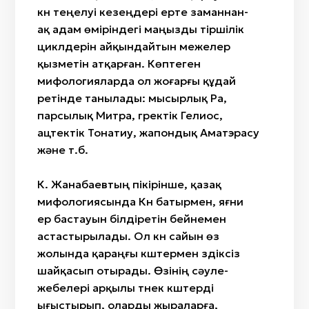
күн теңелуі кезеңдері ерте заманнан-
ақ адам өміріндегі маңызды тіршілік
циклдерін айқындайтын межелер
қызметін атқарған. Көптеген
мифологияларда ол жоғарғы құдай
ретінде танылады: мысырлық Ра,
парсылық Митра, гректік Гелиос,
ацтектік Тонатиу, жапондық Аматэрасу
және т.б.
К. Жанабаевтың пікірінше, қазақ
мифологиясында Күн батырмен, яғни
ер бастауын білдіретін бейнемен
астастырылады. Ол күн сайын өз
жолында қараңғы күштермен үздіксіз
шайқасып отырады. Өзінің сәуле-
жебелері арқылы түнек күштерді
ығыстырып, оларды жыраларға,