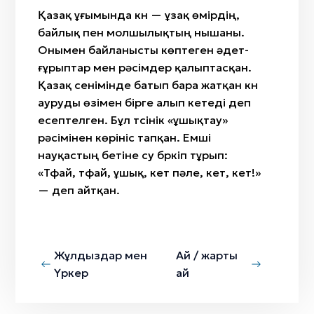
Қазақ ұғымында күн — ұзақ өмірдің,
байлық пен молшылықтың нышаны.
Онымен байланысты көптеген әдет-
ғұрыптар мен рәсімдер қалыптасқан.
Қазақ сенімінде батып бара жатқан күн
ауруды өзімен бірге алып кетеді деп
есептелген. Бұл түсінік «ұшықтау»
рәсімінен көрініс тапқан. Емші
науқастың бетіне су бүркіп тұрып:
«Тфай, тфай, ұшық, кет пәле, кет, кет!»
— деп айтқан.
Жұлдыздар мен
Ай / жарты
Үркер
ай