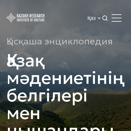
Қысқаша энциклопедия
Қазақ
мәдениетінің
белгілері
мен
нышандары