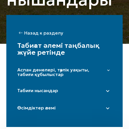
Назад к разделу
Табиғат әлемі таңбалық
жүйе ретінде
Аспан денелері, тәулік уақыты,
табиғи құбылыстар
Жұлдыздар мен Үркер
Табиғи нысандар
Күн
Ай / жарты ай
Дала
Өсімдіктер әлемі
Таңсәрі
Үңгір
Іңір
Тау / таулар
Терек
Күн күркіреуі мен найзағай
Өзен (бастаулары)
Шынар