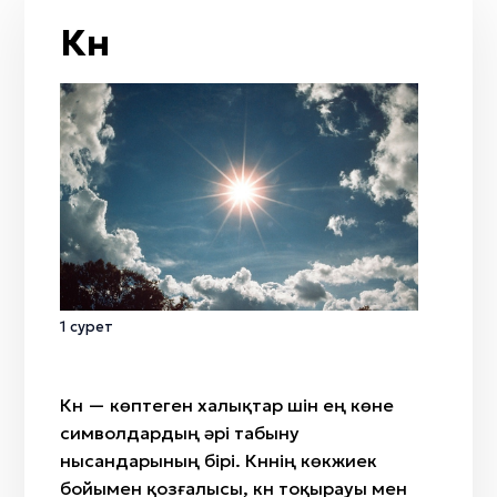
От
Жол / жол қиылысы
Тобылғы
Күн
Кемпірқосақ
Қайың
Жаңбыр
Адыраспан
Жел
Арша
Мизан көк
Селеу
Бесқонақ
Жусан
Бөрісырғақ
Қызғалдақ
Наурыз
Амал
Қымыз мұрындық
1 сурет
Нартуған / Нұртұған
Күн — көптеген халықтар үшін ең көне
символдардың әрі табыну
нысандарының бірі. Күннің көкжиек
бойымен қозғалысы, күн тоқырауы мен