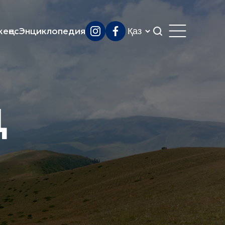
еңес
Энциклопедия
ң