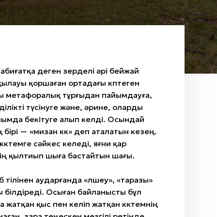
табиғатқа деген зерделі әрі бейжай
ылауы қоршаған ортадағы көптеген
 метафоралық тұрғыдан пайымдауға,
ілікті түсінуге және, әрине, оларды
нымда бекітуге алып келді. Осындай
бірі — «мизан көк» деп аталатын кезең.
көктемге сәйкес келеді, яғни қар
птің қылтиып шыға бастайтын шағы.
аб тілінен аударғанда «өлшеу», «таразы»
 білдіреді. Осыған байланысты бұл
а жатқан қыс пен келіп жатқан көктемнің
аған, өзара теңескен мезгілі ретінде