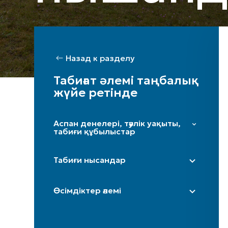
Назад к разделу
Табиғат әлемі таңбалық
жүйе ретінде
Аспан денелері, тәулік уақыты,
табиғи құбылыстар
Жұлдыздар мен Үркер
Табиғи нысандар
Күн
Ай / жарты ай
Дала
Өсімдіктер әлемі
Таңсәрі
Үңгір
Іңір
Тау / таулар
Терек
Күн күркіреуі мен найзағай
Өзен (бастаулары)
Шынар