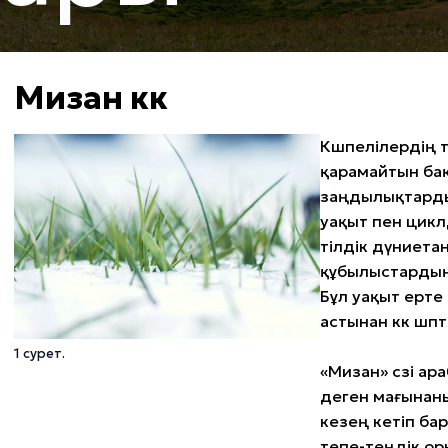
Мизан көк
Көшпелілердің 
қарамайтын бақ
заңдылықтарды
уақыт пен циклд
тілдік дүниета
құбылыстардың 
Бұл уақыт ерте 
астынан көк шө
1 сурет.
«Мизан» сөзі ар
деген мағынаны
кезең кетіп бар
тепе-теңдік орн