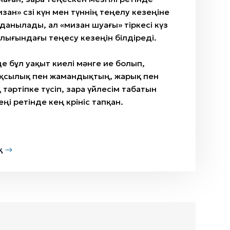
ан» сөзі күн мен түннің теңелу кезеңіне
данылады, ал «мизан шуағы» тіркесі күз
лығындағы теңесу кезеңін білдіреді.
де бұл уақыт киелі мәнге ие болып,
қсылық пен жамандықтың, жарық пен
әртіпке түсіп, өзара үйлесім табатын
і ретінде кең көрініс тапқан.
қ