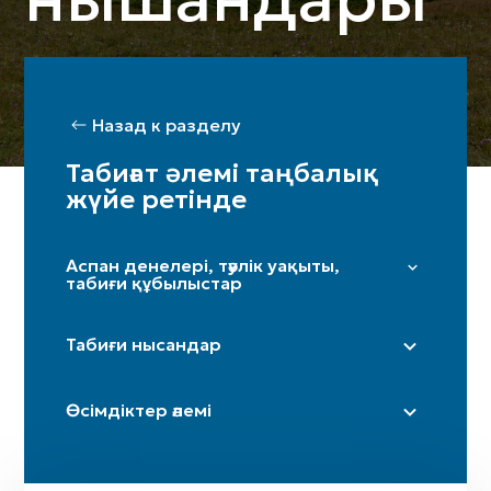
Назад к разделу
Табиғат әлемі таңбалық
жүйе ретінде
Аспан денелері, тәулік уақыты,
табиғи құбылыстар
Жұлдыздар мен Үркер
Табиғи нысандар
Күн
Ай / жарты ай
Дала
Өсімдіктер әлемі
Таңсәрі
Үңгір
Іңір
Тау / таулар
Терек
Күн күркіреуі мен найзағай
Өзен (бастаулары)
Шынар