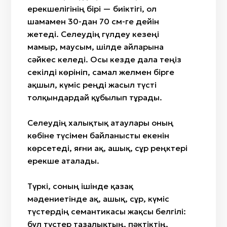
ерекшелігінің бірі — биіктігі, ол
шамамен 30-дан 70 см-ге дейін
жетеді. Селеудің гүлдеу кезеңі
мамыр, маусым, шілде айларына
сәйкес келеді. Осы кезде дала теңіз
секілді көрініп, самал желмен бірге
ақшыл, күміс реңді жасыл түсті
толқындардай құбылып тұрады.
Селеудің халықтық атаулары оның
көбіне түсімен байланысты екенін
көрсетеді, яғни ақ, ашық, сұр реңктері
ерекше аталады.
Түркі, соның ішінде қазақ
мәдениетінде ақ, ашық, сұр, күміс
түстердің семантикасы жақсы белгілі:
бұл түстер тазалықтың, пәктіктің,