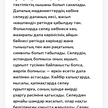
тектіліктің нышаны болып саналады.
Далалық мәдениеттердің көбіне
селеуді даланың иесі, жасыл
«көшпенді» ретінде қабылдау тән.
Фольклорда селеу көбінесе кең
жазиралы дала көрінісінің айқын
бейнесі ретінде көрінеді және
тыныштық пен жан рақатының
символы болып табылады. Селеудің
аспандық болмысы оның ақшыл,
сұрғылт түсімен байланысты болса,
жерлік болмысы — еркін есетін дала
желімен астасады. Кейбір халықтарда,
мысалы, қалмақтарда селеу
ғұрыптарға, соның ішінде өмірді
ұзарту рәсіміне қатысады. Селеуден
арнайы шамдар жасалып, олар нақты
белгіленген уақытта жағылады. Селеу