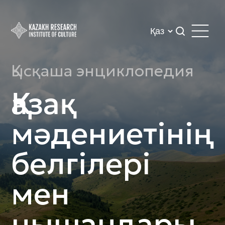
Қысқаша энциклопедия
Қазақ
мәдениетінің
белгілері
мен
нышандары