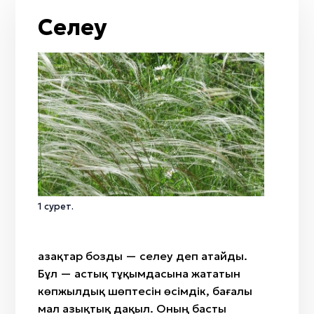
От
Жол / жол қиылысы
Тобылғы
Селеу
Кемпірқосақ
Қайың
Жаңбыр
Адыраспан
Жел
Арша
Мизан көк
Селеу
Бесқонақ
Жусан
Бөрісырғақ
Қызғалдақ
Наурыз
Амал
Қымыз мұрындық
1 сурет.
Нартуған / Нұртұған
Қазақтар бозды — селеу деп атайды.
Бұл — астық тұқымдасына жататын
көпжылдық шөптесін өсімдік, бағалы
мал азықтық дақыл. Оның басты