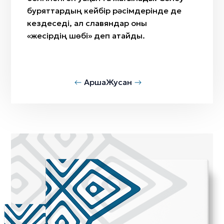
буряттардың кейбір рәсімдерінде де
кездеседі, ал славяндар оны
«жесірдің шөбі» деп атайды.
Арша
Жусан