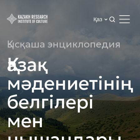
Қысқаша энциклопедия
Қазақ
мәдениетінің
белгілері
мен
нышандары