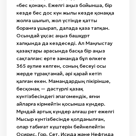
«бес қонақ». Ежелгі аңыз бойынша, бір
кезде бес дос күн жылы кезде қонаққа
жолға шығып, жол үстінде қатты
боранға ұшырап, далада қаза тапқан.
Осындай ұқсас аңыз башқұрт
халқында да кездеседі. Ал Маңғыстау
қазақтары арасында басқа бір аңыз
сақталған: ерте заманда бұл өлкеге
365 әулие келген, соның бесеуі осы
жерде тұрақтамай, әрі қарай кетіп
қалған екен. Мамандардың пікірінше,
бесқонақ — дәстүрлі қазақ
күнтізбесіндегі эпагомендік, яғни
айларға кірмейтін қосымша күндер.
Мұндай артық күндер алғаш рет ежелгі
Мысыр күнтізбесінде қолданылған,
олар табиғат күштерін бейнелейтін
Осирис, Гор, Сет, Исида және Нефтида