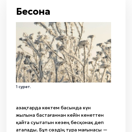
От
Жол / жол қиылысы
Тобылғы
Бесқонақ
Кемпірқосақ
Қайың
Жаңбыр
Адыраспан
Жел
Арша
Мизан көк
Селеу
Бесқонақ
Жусан
Бөрісырғақ
Қызғалдақ
Наурыз
Амал
Қымыз мұрындық
1 сурет.
Нартуған / Нұртұған
Қазақтарда көктем басында күн
жылына бастағаннан кейін кенеттен
қайта суытатын кезең бесқонақ деп
аталады. Бұл сөздің тура мағынасы —