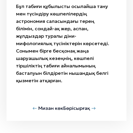
Бұл табиғи құбылысты осылайша тану
мен түсіндіру көшпелілердің
астрономия саласындағы терең
білімін, сондай-ақ жер, аспан,
жұлдыздар туралы діни-
мифологиялық түсініктерін көрсетеді.
Сонымен бірге бесқонақ жаңа
шаруашылық кезеңнің, көшпелі
тіршіліктің табиғи айналымының
басталуын білдіретін нышандық белгі
қызметін атқарған.
Мизан көк
Бөрісырғақ