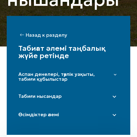
Назад к разделу
Табиғат әлемі таңбалық
жүйе ретінде
Аспан денелері, тәулік уақыты,
табиғи құбылыстар
Жұлдыздар мен Үркер
Табиғи нысандар
Күн
Ай / жарты ай
Дала
Өсімдіктер әлемі
Таңсәрі
Үңгір
Іңір
Тау / таулар
Терек
Күн күркіреуі мен найзағай
Өзен (бастаулары)
Шынар