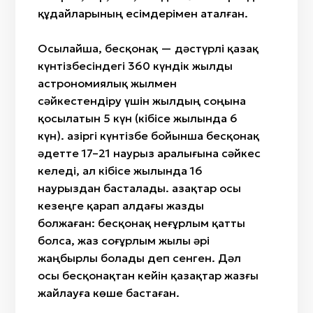
құдайларының есімдерімен аталған.
Осылайша, бесқонақ — дәстүрлі қазақ
күнтізбесіндегі 360 күндік жылды
астрономиялық жылмен
сәйкестендіру үшін жылдың соңына
қосылатын 5 күн (кібісе жылында 6
күн). Қазіргі күнтізбе бойынша бесқонақ
әдетте 17–21 наурыз аралығына сәйкес
келеді, ал кібісе жылында 16
наурыздан
басталады. Қазақтар осы
кезеңге қарап алдағы жазды
болжаған: бесқонақ неғұрлым қатты
болса, жаз соғұрлым жылы әрі
жаңбырлы болады деп сенген. Дәл
осы бесқонақтан кейін қазақтар жазғы
жайлауға көше бастаған.