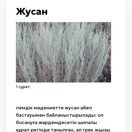
От
Жол / жол қиылысы
Тобылғы
Жусан
Кемпірқосақ
Қайың
Жаңбыр
Адыраспан
Жел
Арша
Мизан көк
Селеу
Бесқонақ
Жусан
Бөрісырғақ
Қызғалдақ
Наурыз
Амал
Қымыз мұрындық
1 сурет.
Нартуған / Нұртұған
Әлемдік мәдениетте жусан әйел
бастауымен байланыстырылады: ол
босануға жәрдемдесетін шипалы
құрал ретінде танылған, ал грек аңызы