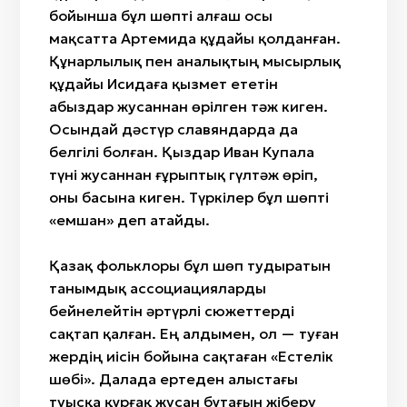
бойынша бұл шөпті алғаш осы
мақсатта Артемида құдайы қолданған.
Құнарлылық пен аналықтың мысырлық
құдайы Исидаға қызмет ететін
абыздар жусаннан өрілген тәж киген.
Осындай дәстүр славяндарда да
белгілі болған. Қыздар Иван Купала
түні жусаннан ғұрыптық гүлтәж өріп,
оны басына киген. Түркілер бұл шөпті
«емшан» деп атайды.
Қазақ фольклоры бұл шөп тудыратын
танымдық ассоциацияларды
бейнелейтін әртүрлі сюжеттерді
сақтап қалған. Ең алдымен, ол — туған
жердің иісін бойына сақтаған «Естелік
шөбі». Далада ертеден алыстағы
туысқа құрғақ жусан бұтағын жіберу