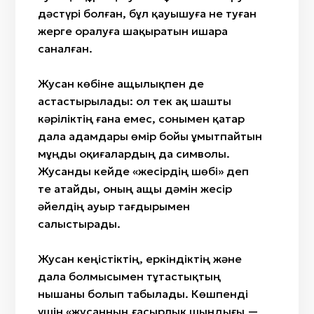
дәстүрі болған, бұл қауышуға не туған
жерге оралуға шақыратын ишара
саналған.
Жусан көбіне ащылықпен де
астастырылады: ол тек ақ шашты
кәріліктің ғана емес, сонымен қатар
дала адамдары өмір бойы ұмытпайтын
мұңды оқиғалардың да символы.
Жусанды кейде «жесірдің шөбі» деп
те атайды, оның ащы дәмін жесір
әйелдің ауыр тағдырымен
салыстырады.
Жусан кеңістіктің, еркіндіктің және
дала болмысымен тұтастықтың
нышаны болып табылады. Көшпенді
үшін «жусанның ғасырлық шындығы —