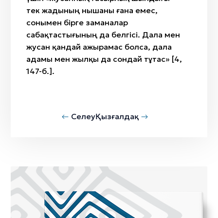
тек жадының нышаны ғана емес,
сонымен бірге заманалар
сабақтастығының да белгісі. Дала мен
жусан қандай ажырамас болса, дала
адамы мен жылқы да сондай тұтас» [4,
147-б.].
Селеу
Қызғалдақ