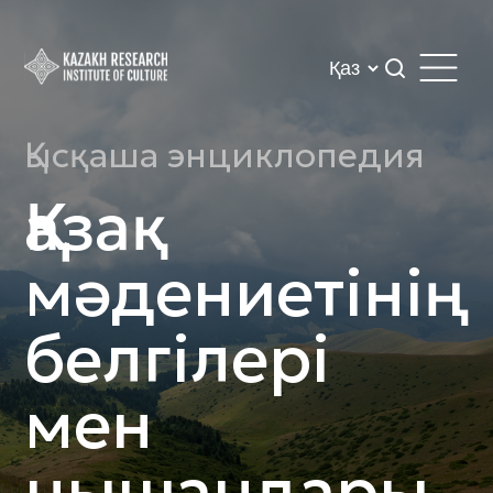
Қысқаша энциклопедия
Қазақ
мәдениетінің
белгілері
мен
нышандары