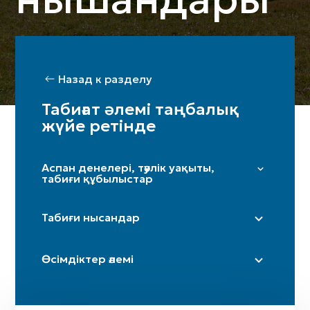
Назад к разделу
Табиғат әлемі таңбалық
жүйе ретінде
Аспан денелері, тәулік уақыты,
табиғи құбылыстар
Жұлдыздар мен Үркер
Табиғи нысандар
Күн
Ай / жарты ай
Дала
Өсімдіктер әлемі
Таңсәрі
Үңгір
Іңір
Тау / таулар
Терек
Күн күркіреуі мен найзағай
Өзен (бастаулары)
Шынар