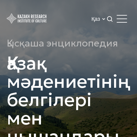
Қысқаша энциклопедия
Қазақ
мәдениетінің
белгілері
мен
нышандары