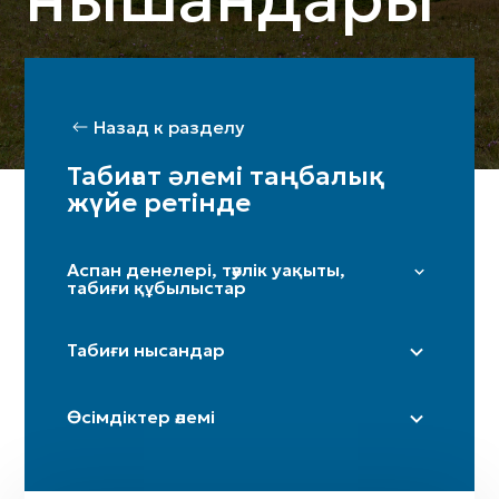
Назад к разделу
Табиғат әлемі таңбалық
жүйе ретінде
Аспан денелері, тәулік уақыты,
табиғи құбылыстар
Жұлдыздар мен Үркер
Табиғи нысандар
Күн
Ай / жарты ай
Дала
Өсімдіктер әлемі
Таңсәрі
Үңгір
Іңір
Тау / таулар
Терек
Күн күркіреуі мен найзағай
Өзен (бастаулары)
Шынар