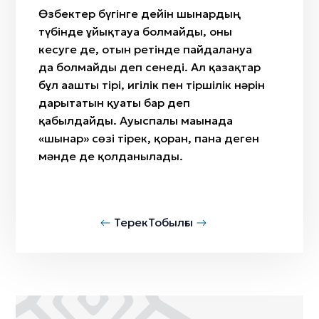
Өзбектер бүгінге дейін шынардың
түбінде ұйықтауға болмайды, оны
кесуге де, отын ретінде пайдалануға
да болмайды деп сенеді. Ал қазақтар
бұл ағашты тірі, игілік пен тіршілік нәрін
дарытатын қуаты бар деп
қабылдайды. Ауыспалы мағынада
«шынар» сөзі тірек, қорған, пана деген
мәнде де қолданылады.
Терек
Тобылғы