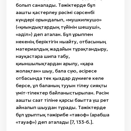
болып саналады. Тәжіктерде бұл
ағашты қастерлеу рәсімі сәрсенбі
күндері орындалып, «мушкилкушо»
(«қиындықтардың түйінін шешуші»,
«әділ») деп аталған. Бұл ғұрыппен
некенің беріктігін нығайту, отбасының
материалдық жағдайын тұрақтандыру,
науқастарға шипа табу,
қиыншылықтардан арылу, «қара
жолақтан» шығу, бала сүю, әсіресе
отбасында тек қыздар дүниеге келе
берсе, ұл баланың тууын тілеу сияқты
үміт-тілектер байланыстырылған. Рәсім
ағашты сағат тіліне қарсы бағытта үш рет
айналып шығудан тұрады. Тәжіктерде
бұл ғұрыптық тәжірибе «тавоф» (арабша
«тауаф») деп аталады [7, 133-б.].