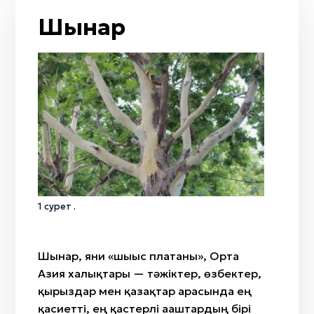
От
Жол / жол қиылысы
Тобылғы
Шынар
Кемпірқосақ
Қайың
Жаңбыр
Адыраспан
Жел
Арша
Мизан көк
Селеу
Бесқонақ
Жусан
Бөрісырғақ
Қызғалдақ
Наурыз
Амал
Қымыз мұрындық
1 сурет .
Нартуған / Нұртұған
Шынар, яғни «шығыс платаны», Орта
Азия халықтары — тәжіктер, өзбектер,
қырғыздар мен қазақтар арасында ең
қасиетті, ең қастерлі ағаштардың бірі