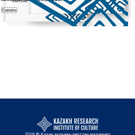
Скачать
2019 © Қазақ ғылыми-зерттеу мәдениет