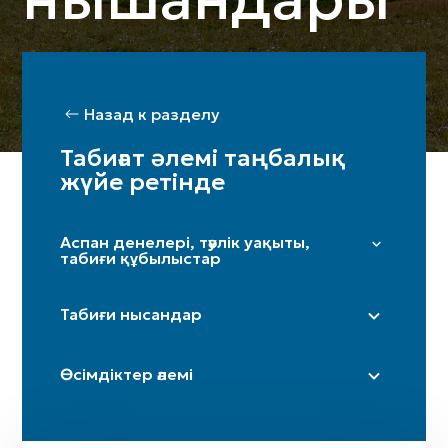
Назад к разделу
Табиғат әлемі таңбалық
жүйе ретінде
Аспан денелері, тәулік уақыты,
табиғи құбылыстар
Жұлдыздар мен Үркер
Табиғи нысандар
Күн
Ай / жарты ай
Дала
Өсімдіктер әлемі
Таңсәрі
Үңгір
Іңір
Тау / таулар
Терек
Күн күркіреуі мен найзағай
Өзен (бастаулары)
Шынар