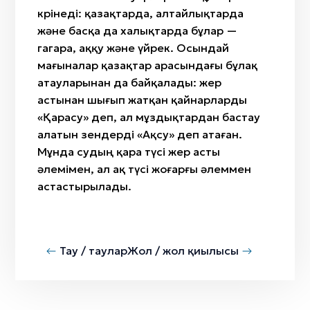
көрінеді: қазақтарда, алтайлықтарда
және басқа да халықтарда бұлар —
гагара, аққу және үйрек. Осындай
мағыналар қазақтар арасындағы бұлақ
атауларынан да байқалады: жер
астынан шығып жатқан қайнарларды
«Қарасу» деп, ал мұздықтардан бастау
алатын өзендерді «Ақсу» деп атаған.
Мұнда судың қара түсі жер асты
әлемімен, ал ақ түсі жоғарғы әлеммен
астастырылады.
Тау / таулар
Жол / жол қиылысы