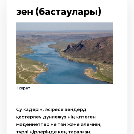
От
Жол / жол қиылысы
Тобылғы
Өзен (бастаулары)
Кемпірқосақ
Қайың
Жаңбыр
Адыраспан
Жел
Арша
Мизан көк
Селеу
Бесқонақ
Жусан
Бөрісырғақ
Қызғалдақ
Наурыз
Амал
Қымыз мұрындық
1 сурет.
Нартуған / Нұртұған
Су көздерін, әсіресе өзендерді
қастерлеу дүниежүзінің көптеген
мәдениеттеріне тән және әлемнің
түрлі өңірлерінде кең таралған.