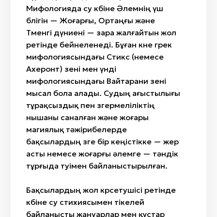
Мифологияда су көбіне Әлемнің үш
бөлігін — Жоғарғы, Ортаңғы және
Төменгі дүниені — өзара жалғайтын жол
ретінде бейнеленеді. Бұған көне грек
мифологиясындағы Стикс (немесе
Ахеронт) өзені мен үнді
мифологиясындағы Вайтарани өзені
мысал бола алады. Судың ағыстылығы
тұрақсыздық пен өзгермеліліктің
нышаны саналған және жоғары
магиялық тәжірибелерде
бақсылардың өзге бір кеңістікке — жер
асты немесе жоғарғы әлемге — тәндік
тұрғыда өтуімен байланыстырылған.
Бақсылардың жол көрсетушісі ретінде
көбіне су стихиясымен тікелей
байланысты жануарлар мен құстар