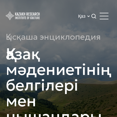
Қысқаша энциклопедия
Қазақ
мәдениетінің
белгілері
мен
нышандары