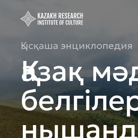
Қысқаша энциклопедия
Қазақ мә
белгіле
нышанд