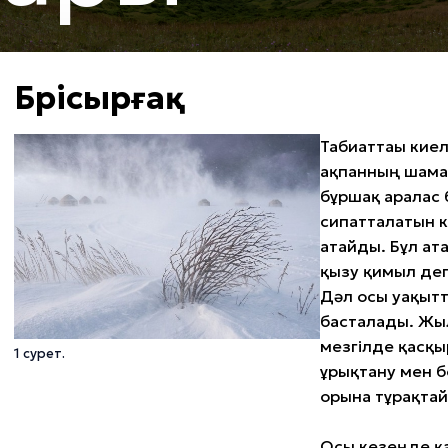
Бөрісырғақ
Табиғаттағы кие
ақпанның шамам
бұршақ аралас 
сипатталатын к
атайды. Бұл ата
қызу қимыл де
Дәл осы уақытт
басталады. Жыл
мезгілде қасқы
1 сурет.
ұрықтану мен бо
орынға тұрақта
Осы кезеңде қа