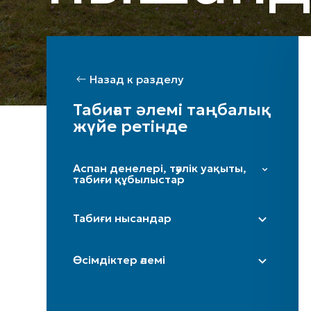
Назад к разделу
Табиғат әлемі таңбалық
жүйе ретінде
Аспан денелері, тәулік уақыты,
табиғи құбылыстар
Жұлдыздар мен Үркер
Табиғи нысандар
Күн
Ай / жарты ай
Дала
Өсімдіктер әлемі
Таңсәрі
Үңгір
Іңір
Тау / таулар
Терек
Күн күркіреуі мен найзағай
Өзен (бастаулары)
Шынар