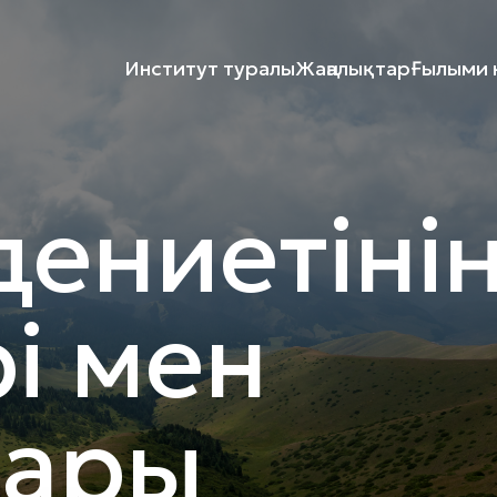
Институт туралы
Жаңалықтар
Ғылыми к
дениетіні
рі мен
ары