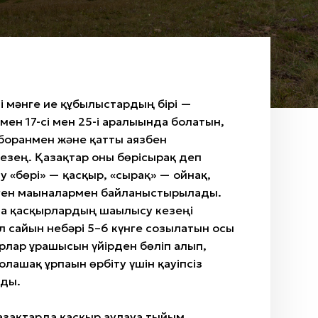
лі мәнге ие құбылыстардың бірі —
ен 17-сі мен 25-і аралығында болатын,
боранмен және қатты аязбен
езең. Қазақтар оны бөрісырғақ деп
у «бөрі» — қасқыр, «сырғақ» — ойнақ,
ген мағыналармен байланыстырылады.
а қасқырлардың шағылысу кезеңі
 сайын небәрі 5–6 күнге созылатын осы
рлар ұрғашысын үйірден бөліп алып,
лашақ ұрпағын өрбіту үшін қауіпсіз
йды.
зақтарда қасқыр аулауға тыйым