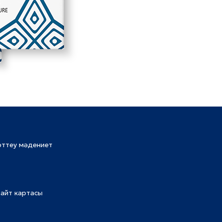
рттеу мәдениет
айт картасы