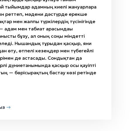
ай тыйымдар адамның киелі жануарларға
ын реттеп, мәдени дәстүрде ерекше
ақтар мен жалпы түркілердің түсінігінде
 адам мен табиғат арасындағы
анысты бұзу, ал оның соңы міндетті
еледі. Нышандық тұрғыдан қасқыр, яғни
ан өту, өтпелі кезеңдер мен түбегейлі
рімен де астасады. Сондықтан да
рлі дүниетанымында қасқыр осы қауіпті
тың — бөрісырғақтың бастау көзі ретінде
ыз