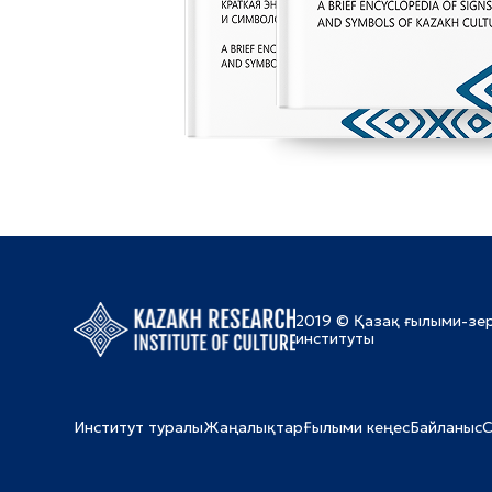
2019 © Қазақ ғылыми-зе
институты
Институт туралы
Жаңалықтар
Ғылыми кеңес
Байланыс
С