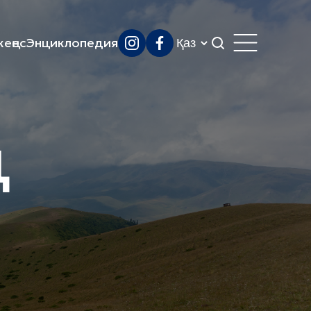
еңес
Энциклопедия
ң