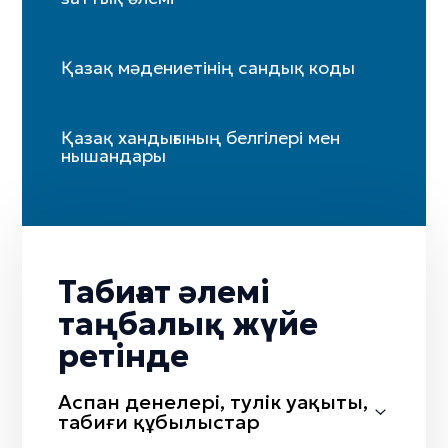
Қазақ мәдениетінің сандық коды
Қазақ хандығының белгілері мен
нышандары
Табиғат әлемі
таңбалық жүйе
ретінде
Аспан денелері, тәулік уақыты,
табиғи құбылыстар