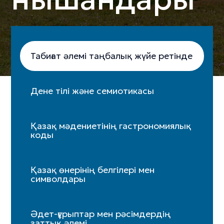
Табиғат әлемі таңбалық жүйе ретінде
Дене тілі және семиотикасы
Қазақ мәдениетінің гастрономиялық
коды
Қазақ өнерінің белгілері мен
символдары
Әдет-ғұрыптар мен рәсімдердің
заттық әлемі