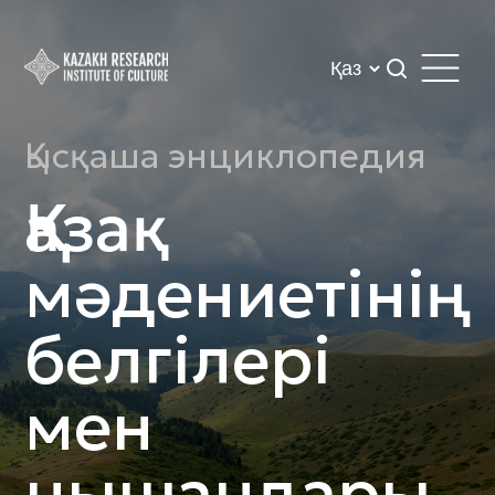
Қысқаша энциклопедия
Қазақ
мәдениетінің
белгілері
мен
нышандары