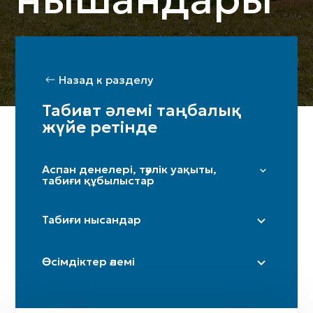
Назад к разделу
Табиғат әлемі таңбалық
жүйе ретінде
Аспан денелері, тәулік уақыты,
табиғи құбылыстар
Жұлдыздар мен Үркер
Табиғи нысандар
Күн
Ай / жарты ай
Дала
Өсімдіктер әлемі
Таңсәрі
Үңгір
Іңір
Тау / таулар
Терек
Күн күркіреуі мен найзағай
Өзен (бастаулары)
Шынар