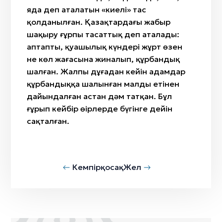
яда деп аталатын «киелі» тас
қолданылған. Қазақтардағы жаңбыр
шақыру ғұрпы тасаттық деп аталады:
аптапты, қуаңшылық күндері жұрт өзен
не көл жағасына жиналып, құрбандық
шалған. Жалпы дұғадан кейін адамдар
құрбандыққа шалынған малдың етінен
дайындалған астан дәм татқан. Бұл
ғұрып кейбір өңірлерде бүгінге дейін
сақталған.
Кемпірқосақ
Жел