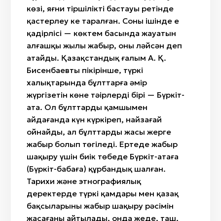
көзі, яғни тіршіліктің бастауы ретінде
қастерлеу кең таралған. Соның ішінде ең
қадірлісі — көктем басында жауатын
алғашқы жылы жаңбыр, оны ләйсән деп
атайды. Қазақстандық ғалым А. Қ.
Бисенбаевтың пікірінше, түркі
халықтарында бұлттарға әмір
жүргізетін көне тәңірлердің бірі — Бүркіт-
ата. Ол бұлттарды қамшымен
айдағанда күн күркіреп, найзағай
ойнайды, ал бұлттардың жасы жерге
жаңбыр болып төгіледі. Ертеде жаңбыр
шақыру үшін биік төбеде Бүркіт-атаға
(Бүркіт-бабаға) құрбандық шалған.
Тарихи және этнографиялық
деректерде түркі қамдары мен қазақ
бақсыларының жаңбыр шақыру рәсімін
жасағаны айтылады, онда жеде, таш,