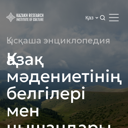
Қысқаша энциклопедия
Қазақ
мәдениетінің
белгілері
мен
нышандары