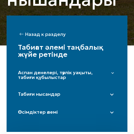
Назад к разделу
Табиғат әлемі таңбалық
жүйе ретінде
Аспан денелері, тәулік уақыты,
табиғи құбылыстар
Жұлдыздар мен Үркер
Табиғи нысандар
Күн
Ай / жарты ай
Дала
Өсімдіктер әлемі
Таңсәрі
Үңгір
Іңір
Тау / таулар
Терек
Күн күркіреуі мен найзағай
Өзен (бастаулары)
Шынар