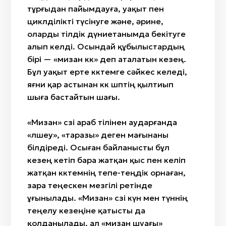
тұрғыдан пайымдауға, уақыт пен
циклділікті түсінуге және, әрине,
оларды тілдік дүниетанымда бекітуге
алып келді. Осындай құбылыстардың
бірі — «мизан көк» деп аталатын кезең.
Бұл уақыт ерте көктемге сәйкес келеді,
яғни қар астынан көк шөптің қылтиып
шыға бастайтын шағы.
«Мизан» сөзі араб тілінен аударғанда
«өлшеу», «таразы» деген мағынаны
білдіреді. Осыған байланысты бұл
кезең кетіп бара жатқан қыс пен келіп
жатқан көктемнің тепе-теңдік орнаған,
өзара теңескен мезгілі ретінде
ұғынылады. «Мизан» сөзі күн мен түннің
теңелу кезеңіне қатысты да
қолданылады, ал «мизан шуағы»