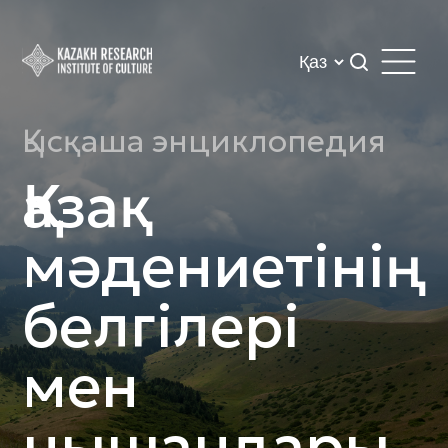
Қысқаша энциклопедия
Қазақ
мәдениетінің
белгілері
мен
нышандары