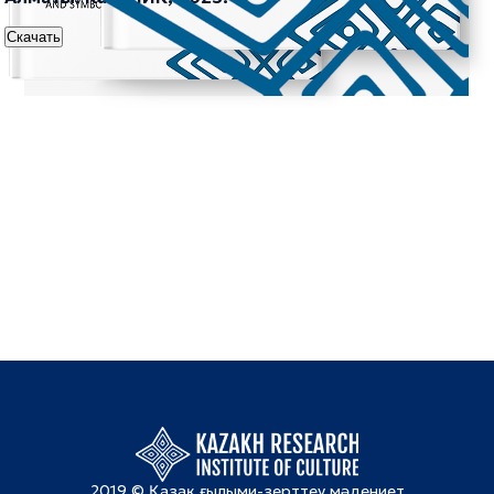
Скачать
2019 © Қазақ ғылыми-зерттеу мәдениет