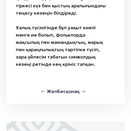
тіркесі күз бен қыстың аралығындағы
теңесу кезеңін білдіреді.
Халық түсінігінде бұл уақыт киелі
мәнге ие болып, фольклорда
жақсылық пен жамандықтың, жарық
пен қараңғылықтың тәртіпке түсіп,
өзара үйлесім табатын символдық
кезеңі ретінде кең көрініс тапқан.
Жел
Бесқонақ