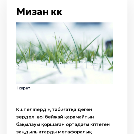
От
Жол / жол қиылысы
Тобылғы
Мизан көк
Кемпірқосақ
Қайың
Жаңбыр
Адыраспан
Жел
Арша
Мизан көк
Селеу
Бесқонақ
Жусан
Бөрісырғақ
Қызғалдақ
Наурыз
Амал
Қымыз мұрындық
1 сурет.
Нартуған / Нұртұған
Көшпелілердің табиғатқа деген
зерделі әрі бейжай қарамайтын
бақылауы қоршаған ортадағы көптеген
заңдылықтарды метафоралық