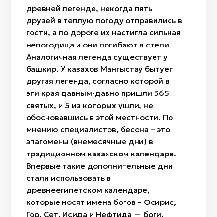
древней легенде, некогда пять
друзей в теплую погоду отправились в
гости, а по дороге их настигла сильная
непогодица и они погибают в степи.
Аналогичная легенда существует у
башкир. У казахов Мангыстау бытует
другая легенда, согласно которой в
эти края давным-давно пришли 365
святых, и 5 из которых ушли, не
обосновавшись в этой местности. По
мнению специалистов, бесқонақ – это
эпагомены (внемесячные дни) в
традиционном казахском календаре.
Впервые такие дополнительные дни
стали использовать в
древнеегипетском календаре,
которые носят имена богов – Осирис,
Гор, Сет, Исида и Нефтида — боги,