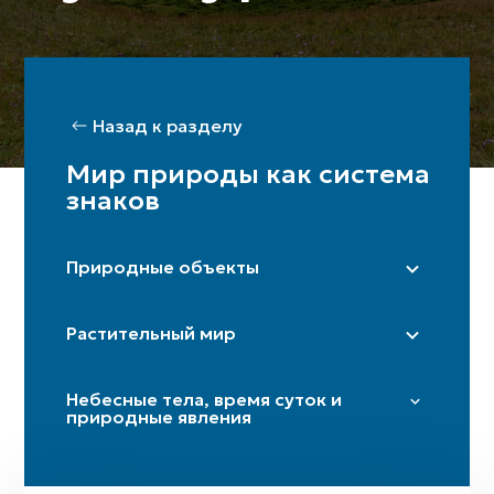
Назад к разделу
Мир природы как система
знаков
Природные объекты
Степь
Растительный мир
Гора / горы
Пещера
Тополь
Небесные тела, время суток и
Дорога / перекрёсток
Платан
природные явления
Река (истоки)
Береза
Звезды и плеяды
Гармала
Солнце