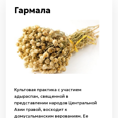
Таволга
Луна / полумесяц
Гармала
Арча
Рассвет
Ковыль
Сумерки
Полынь
Гром и молния
Тюльпан
Огонь
Радуга
Ветер
Дождь
Мизан көк
Бесқонақ
Бөрісыргақ
Культовая практика с участием
Наурыз
адыраспан, священной в
Амал
представлении народов Центральной
Қымыз мұрындық
Азии травой, восходит к
Нартуған / Нұртұған
домусульманским верованиям. Ее