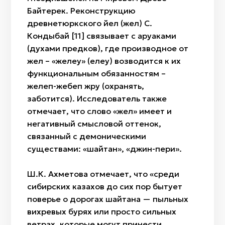
Байтерек. Реконструкцию
древнетюркского йел (жел) С.
Кондыбай [11] связывает с аруаками
(духами предков), где производное от
жел – «желеу» (елеу) возводится к их
функциональным обязанностям –
желеп-жебеп жүру (охранять,
заботится). Исследователь также
отмечает, что слово «жел» имеет и
негативный смысловой оттенок,
связанный с демоническими
существами: «шайтан», «джин-пери».
Ш.К. Ахметова отмечает, что «среди
сибирских казахов до сих пор бытует
поверье о дорогах шайтана — пыльных
вихревых бурях или просто сильных
ветрах, которые могут принести