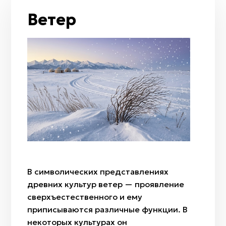
Таволга
Луна / полумесяц
Ветер
Арча
Рассвет
Ковыль
Сумерки
Полынь
Гром и молния
Тюльпан
Огонь
Радуга
Ветер
Дождь
Мизан көк
Бесқонақ
Бөрісыргақ
В символических представлениях
Наурыз
древних культур ветер — проявление
Амал
сверхъестественного и ему
Қымыз мұрындық
приписываются различные функции. В
Нартуған / Нұртұған
некоторых культурах он