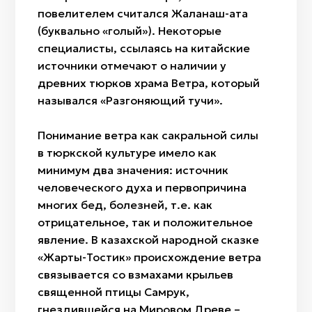
повелителем считался Жаланаш-ата
(буквально «голый»). Некоторые
специалисты, ссылаясь на китайские
источники отмечают о наличии у
древних тюрков храма Ветра, который
назывался «Разгоняющий тучи».
Понимание ветра как сакральной силы
в тюркской культуре имело как
минимум два значения: источник
человеческого духа и первопричина
многих бед, болезней, т.е. как
отрицательное, так и положительное
явление. В казахской народной сказке
«Жарты-Тостик» происхождение ветра
связывается со взмахами крыльев
священной птицы Самрук,
гнездившейся на Мировом Древе –