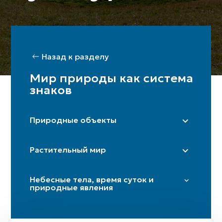
Назад к разделу
Мир природы как система
знаков
Природные объекты
Степь
Растительный мир
Гора / горы
Пещера
Тополь
Небесные тела, время суток и
Дорога / перекрёсток
Платан
природные явления
Река (истоки)
Береза
Звезды и плеяды
Гармала
Солнце