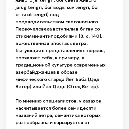
живого jel tengri, бог света живого
jarug tengri, бог воды suv tengri, бог
огня ot tengri) под
предводительством светоносного
Первочеловека вступили в битву со
стихиями-антиподобиями [8, с. 140].
Божественная ипостась ветра,
бытующая в представлениях тюрков,
проявляет себя, к примеру, в
традиционной культуре современных
азербайджанцев в образе
мифического старца Йел Баба (Дед
Ветер) или Йел Деде (Отец Ветер).
По мнению специалистов, у казахов
насчитывается более семидесяти
названий ветра, семантика которых
разнообразна и варьируется от