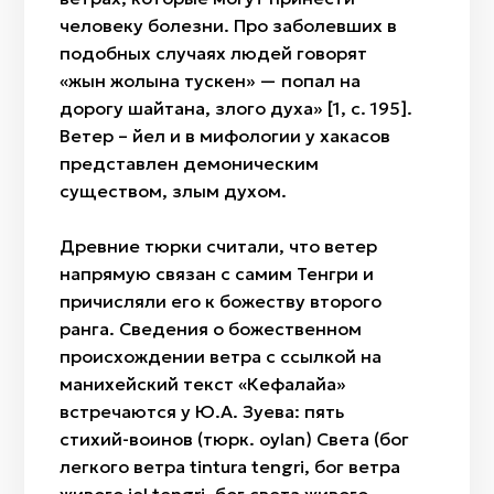
человеку болезни. Про заболевших в
подобных случаях людей говорят
«жын жолына тускен» — попал на
дорогу шайтана, злого духа» [1, с. 195].
Ветер – йел и в мифологии у хакасов
представлен демоническим
существом, злым духом.
Древние тюрки считали, что ветер
напрямую связан с самим Тенгри и
причисляли его к божеству второго
ранга. Сведения о божественном
происхождении ветра с ссылкой на
манихейский текст «Кефалайа»
встречаются у Ю.А. Зуева: пять
стихий-воинов (тюрк. oylan) Света (бог
легкого ветра tintura tengri, бог ветра