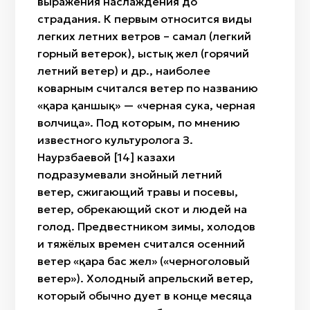
выражения наслаждения до
страдания. К первым относится виды
легких летних ветров – самал (легкий
горный ветерок), ыстық жел (горячий
летний ветер) и др., наиболее
коварным считался ветер по названию
«қара қаншық» — «черная сука, черная
волчица». Под которым, по мнению
известного культуролога З.
Наурзбаевой [14] казахи
подразумевали знойный летний
ветер, сжигающий травы и посевы,
ветер, обрекающий скот и людей на
голод. Предвестником зимы, холодов
и тяжёлых времен считался осенний
ветер «қара бас жел» («черноголовый
ветер»). Холодный апрельский ветер,
который обычно дует в конце месяца