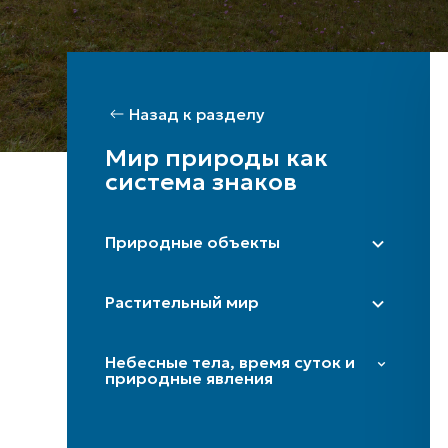
Назад к разделу
Мир природы как
система знаков
Природные объекты
Степь
Растительный мир
Гора / горы
Пещера
Тополь
Небесные тела, время суток и
Дорога / перекрёсток
Платан
природные явления
Река (истоки)
Береза
Звезды и плеяды
Гармала
Солнце