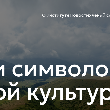
О институте
Новости
Ученый с
и символо
ой культу