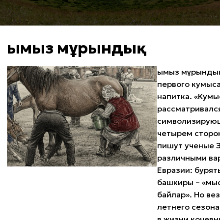
Қымыз мұрындық
Қымыз мұрынды
первого кумыса
напитка. «Кумы
рассматривался
символизирующ
четырем сторон
пишут ученые З
различными ва
Евразии: бурят
башкиры – «мыс
байлар». Но ве
летнего сезона
в жизни кочевн