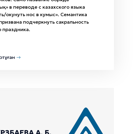
қ» в переводе с казахского языка
ть/окунуть нос в кумыс». Семантика
призвана подчеркнуть сакральность
 праздника.
ртұған
ЗБАЕВА А. Б.