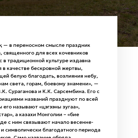
қ — в переносном смысле праздник
, священного для всех кочевников
с в традиционной культуре издавна
 в качестве бескровной жертвы,
ей белую благодать, возлияния небу,
ам света, горам, боевому знамени», —
.К. Сураганова и К.К. Сарсембина. Его с
риациями названий празднуют по всей
ы его называют «цэгээны зугаа»,
тар», а казахи Монголии – «бие
зде с ним связывают начало весенне-
 и символически благодатного периода
иков. Само название обряда