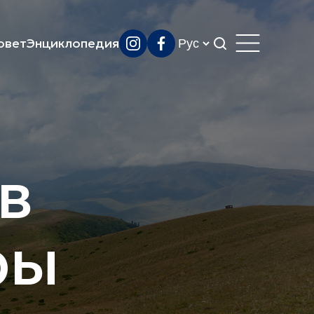
овет
Энциклопедия
в
ры