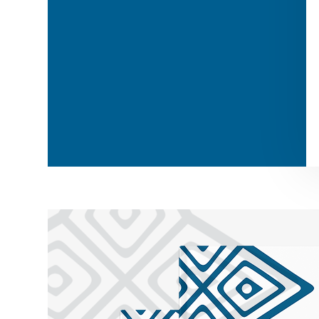
Таволга
Луна / полумесяц
Арча
Рассвет
Ковыль
Сумерки
Полынь
Гром и молния
Тюльпан
Огонь
Радуга
Ветер
Дождь
Мизан көк
Бесқонақ
Бөрісыргақ
Наурыз
Амал
Қымыз мұрындық
Нартуған / Нұртұған