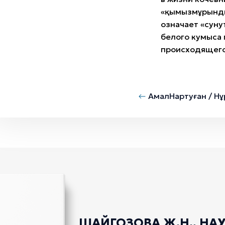
«қымызмұрынды
означает «суну
белого кумыса 
происходящего
Амал
Нартуған / Нұ
ШАЙГОЗОВА Ж.Н., НАУР