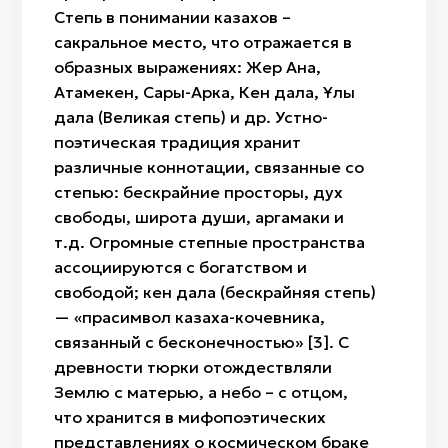
Степь в понимании казахов –
сакральное место, что отражается в
образных выражениях: Жер Ана,
Атамекен, Сары-Арка, Кен дала, Ұлы
дала (Великая степь) и др. Устно-
поэтическая традиция хранит
различные коннотации, связанные со
степью: бескрайние просторы, дух
свободы, широта души, аргамаки и
т.д. Огромные степные пространства
ассоциируются с богатством и
свободой; кен дала (бескрайняя степь)
— «прасимвол казаха-кочевника,
связанный с бесконечностью» [3]. С
древности тюрки отождествляли
Землю с матерью, а небо – с отцом,
что хранится в мифопоэтических
представлениях о космическом браке