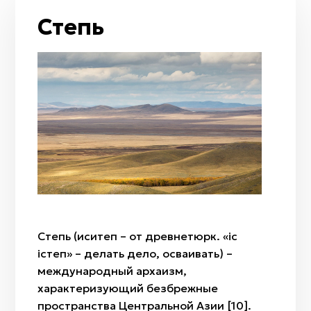
Таволга
Луна / полумесяц
Степь
Арча
Рассвет
Ковыль
Сумерки
Полынь
Гром и молния
Тюльпан
Огонь
Радуга
Ветер
Дождь
Мизан көк
Бесқонақ
Бөрісыргақ
Степь (иситеп – от древнетюрк. «iс
Наурыз
iстеп» – делать дело, осваивать) –
Амал
международный архаизм,
Қымыз мұрындық
характеризующий безбрежные
Нартуған / Нұртұған
пространства Центральной Азии [10].