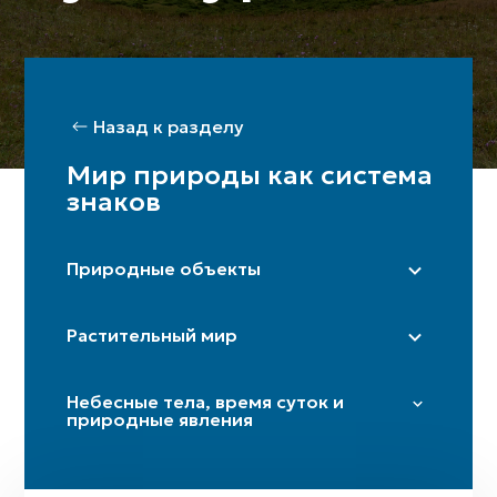
Назад к разделу
Мир природы как система
знаков
Природные объекты
Степь
Растительный мир
Гора / горы
Пещера
Тополь
Небесные тела, время суток и
Дорога / перекрёсток
Платан
природные явления
Река (истоки)
Береза
Звезды и плеяды
Гармала
Солнце