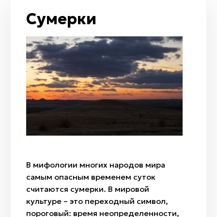
Таволга
Луна / полумесяц
Сумерки
Арча
Рассвет
Ковыль
Сумерки
Полынь
Гром и молния
Тюльпан
Огонь
Радуга
Ветер
Дождь
Мизан көк
Бесқонақ
Бөрісыргақ
В мифологии многих народов мира
Наурыз
самым опасным временем суток
Амал
считаются сумерки. В мировой
Қымыз мұрындық
культуре – это переходный символ,
Нартуған / Нұртұған
пороговый: время неопределенности,